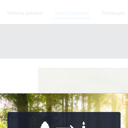
Velionių paieška
Kapinių paieška
Paslaugos