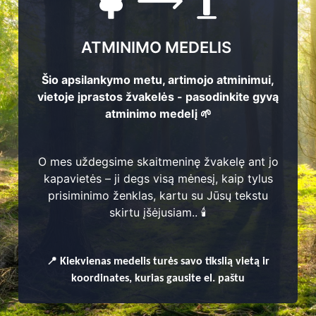
ATMINIMO MEDELIS
Šio apsilankymo metu, artimojo atminimui,
vietoje įprastos žvakelės - pasodinkite gyvą
atminimo medelį 🌱
O mes uždegsime skaitmeninę žvakelę ant jo
kapavietės – ji degs visą mėnesį, kaip tylus
prisiminimo ženklas, kartu su Jūsų tekstu
enų
skirtu įšėjusiam.. 🕯️
📍
Kiekvienas
medelis turės savo tikslią vietą ir
koordinates, kurias gausite el. paštu
ų seniūnija