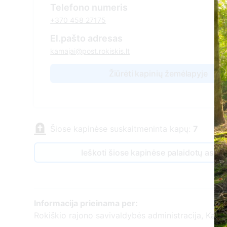
Telefono numeris
+370 458 27175
El.pašto adresas
kamajai@post.rokiskis.lt
Žiūrėti kapinių žemėlapyje
Šiose kapinėse suskaitmeninta kapų:
7
Ieškoti šiose kapinėse palaidotų asm
Informacija prieinama per:
Rokiškio rajono savivaldybės administracija, Kamaj