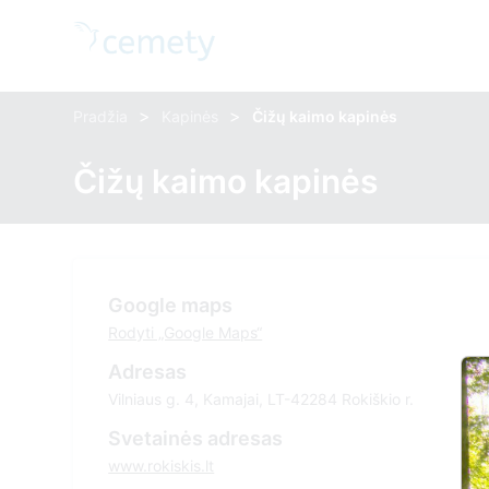
>
>
Pradžia
Kapinės
Čižų kaimo kapinės
Čižų kaimo kapinės
Google maps
Rodyti „Google Maps“
Adresas
Vilniaus g. 4, Kamajai, LT-42284 Rokiškio r.
Svetainės adresas
www.rokiskis.lt