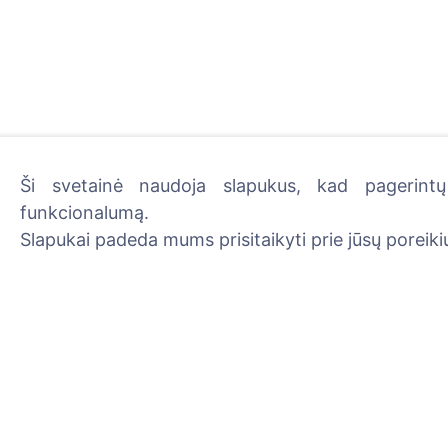
Ši svetainė naudoja slapukus, kad pagerintų 
funkcionalumą.
Uždekite skaitmeninę žva
Slapukai padeda mums prisitaikyti prie jūsų poreikių
Skaityti daugiau
Informacija
Paieška
Apie CEMETY
Velionių paieška
D.U.K.
Kapinių paieška