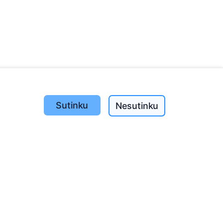
Sutinku
Nesutinku
Pasodinta medžių
1393
o
197
(I-V