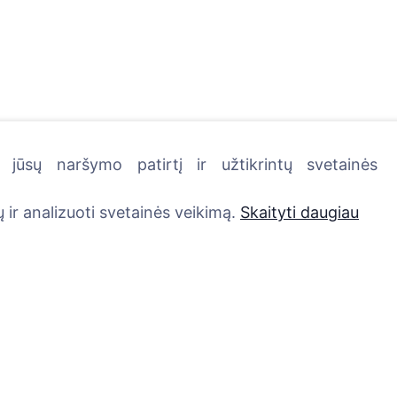
jūsų naršymo patirtį ir užtikrintų svetainės
kutę - pasodinkite medį!
 ir analizuoti svetainės veikimą.
Skaityti daugiau
Paslaugos
Kontaktai
UAB "Kapinių valdym
Atminimo medelis
sprendimai", 304241
QR atminimo ženkliukas
+370 612 08926 