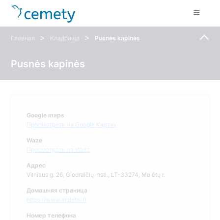
>
>
Главная
Кладбища
Pusnės kapinės
Pusnės kapinės
Google maps
Просмотреть на Google Картах
Waze
Просмотреть на Waze
Адрес
Vilniaus g. 26, Giedraičių mstl., LT-33274, Molėtų r.
Домашняя страница
https://www.moletai.lt
Номер телефона