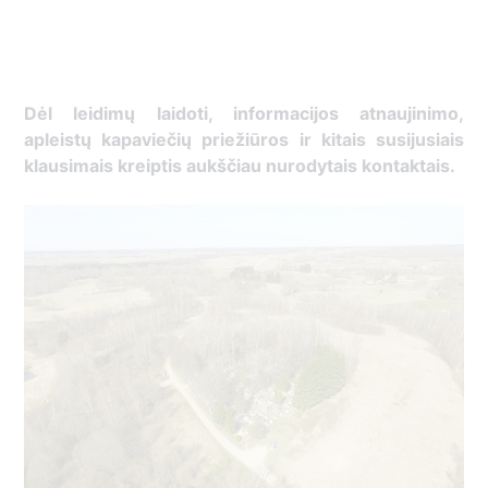
Dėl leidimų laidoti, ​informacijos atnaujinimo,
apleistų kapaviečių priežiūros ir kitais susijusiais
klausimais kreiptis ​aukščiau nurodytais kontaktais.