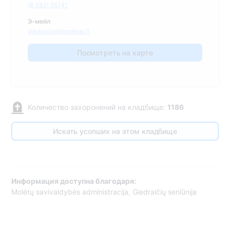
(8 383) 55141
Э-мейл
giedraiciai@moletai.lt
Посмотреть на карте
Количество захоронений на кладбище:
1186
Искать усопших на этом кладбище
Информация доступна благодаря:
Molėtų savivaldybės administracija, Giedraičių seniūnija