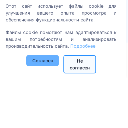
Этот сайт использует файлы cookie для
Зажгите цифровую свечу - посадите дерево!
улучшения вашего опыта просмотра и
Читать далее
обеспечения функциональности сайта.
Посаженные деревья
Файлы cookie помогают нам адаптироваться к
1393
вашим потребностям и анализировать
производительность сайта.
Подробнее
Согласен
Информация
Не
согласен
О CEMETY
Часто задаваемые вопросы
Блог
Список муниципалитетов и пользователей
Политика конфиденциальности
Политика платежей
Настройки cookie