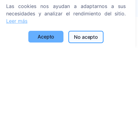
Las cookies nos ayudan a adaptarnos a sus
1390
necesidades y analizar el rendimiento del sitio.
Leer más
Acepto
Información
No acepto
Acerca de CEMETY
Preguntas frecuentes
Blog
Lista de municipios y usuarios
Política de privacidad
Política de pagos
Configuración de cookies
Búsqueda
Buscar fallecidos