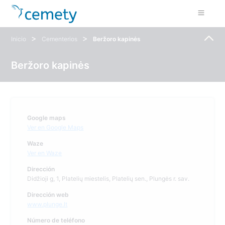
>
>
Inicio
Cementerios
Beržoro kapinės
Beržoro kapinės
Google maps
Ver en Google Maps
Waze
Ver en Waze
Dirección
Didžioji g, 1, Platelių miestelis, Platelių sen., Plungės r. sav.
Dirección web
www.plunge.lt
Número de teléfono