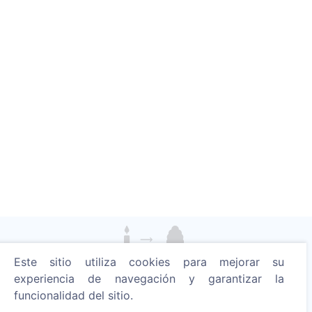
Este sitio utiliza cookies para mejorar su
Enciende una vela digital - planta un árbol!
experiencia de navegación y garantizar la
Leer más
funcionalidad del sitio.
Árboles plantados