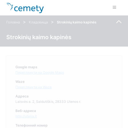
>
>
Головна
Кладовища
Strokinių kaimo kapinės
Strokinių kaimo kapinės
Google maps
Переглянути на Google Maps
Waze
Переглянути на Waze
Адреса
Laisvės a. 2, Saldutiškis, 28333 Utenos r.
Веб-адреса
http://utena.lt
Телефонний номер