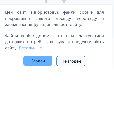
Запали цифрову свічку - посади дерево!
Цей сайт використовує файли cookie для
Читати далі
покращення вашого досвіду перегляду і
забезпечення функціональності сайту.
Посаджені дерева
1394
Файли cookie допомагають нам адаптуватися
до ваших потреб і аналізувати продуктивність
сайту.
Детальніше
Інформація
Згоден
Не згоден
Про CEMETY
Часто задавані питання
Блог
Список муніципалітетів та користувачів
Політика конфіденційності
Політика платежів
Налаштування файлів cookie