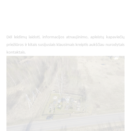
Dėl leidimų laidoti, ​informacijos atnaujinimo, apleistų kapaviečių 
priežiūros ir kitais susijusiais klausimais kreiptis ​aukščiau nurodytais 
kontaktais.