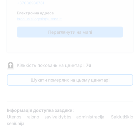
+37038936781
Електронна адреса
bronius.sliogeris@utena.lt
Переглянути на мапі
Кількість поховань на цвинтарі:
76
Шукати померлих на цьому цвинтарі
Інформація доступна завдяки:
Utenos rajono savivaldybės administracija, Saldutiškio
seniūnija