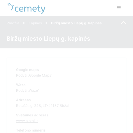
>
>
Pradžia
Kapinės
Biržų miesto Liepų g. kapinės
Biržų miesto Liepų g. kapinės
Google maps
Rodyti „Google Maps“
Waze
Rodyti „Waze“
Adresas
Rotušės g. 24B, LT-41137 Biržai
Svetainės adresas
www.birzai.lt
Telefono numeris