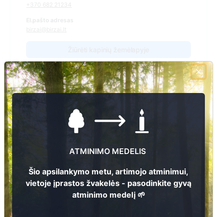
+370 682 21234
El.pašto adresas
birzai@birzai.lt
Žiūrėti kapinių žemėlapyje
Šiose kapinėse suskaitmeninta kapų:
1487
Ieškoti šiose kapinėse palaidotų asmenų
ATMINIMO MEDELIS
Informacija prieinama per:
Šio apsilankymo metu, artimojo atminimui,
Biržų rajono savivaldybės administracija, Biržų seniūnija
vietoje įprastos žvakelės - pasodinkite gyvą
atminimo medelį 🌱