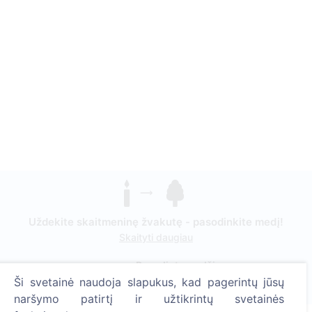
Uždekite skaitmeninę žvakutę - pasodinkite medį!
Skaityti daugiau
Pasodinta medžių
Ši svetainė naudoja slapukus, kad pagerintų jūsų
1396
naršymo patirtį ir užtikrintų svetainės