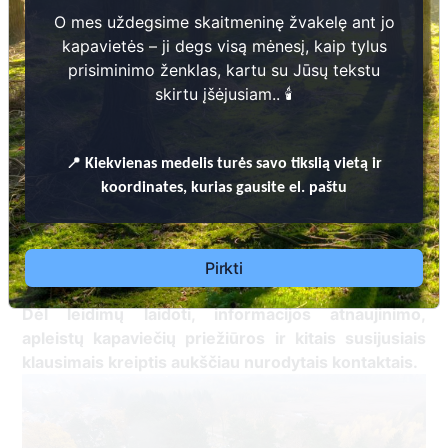
O mes uždegsime skaitmeninę žvakelę ant jo
kapavietės – ji degs visą mėnesį, kaip tylus
prisiminimo ženklas, kartu su Jūsų tekstu
skirtu įšėjusiam.. 🕯️
Kapinės skaitmenizuotos įgyvendinant 2014-2020
m. Interreg V-A Latvijos ir Lietuvos
📍
Kiekvienas
medelis turės savo tikslią vietą ir
bendradarbiavimo per sieną programos projektą
koordinates, kurias gausite el. paštu
„Administracinių kapinių valdymo paslaugų
efektyvumo ir prieinamumo gerinimas Latvijos ir
Lietuvos pasienio regionuose“ (
Nr. LLI-437 Digital
).
Pirkti
cemetery
Dėl leidimų laidoti, ​informacijos atnaujinimo,
apleistų kapaviečių priežiūros ir kitais susijusiais
klausimais kreiptis ​aukščiau nurodytais kontaktais.