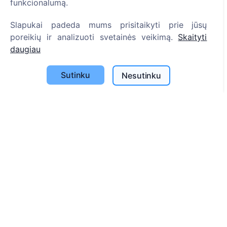
funkcionalumą.
Slapukai padeda mums prisitaikyti prie jūsų
Informacija
poreikių ir analizuoti svetainės veikimą.
Skaityti
Apie CEMETY
daugiau
D.U.K.
Sutinku
Nesutinku
Straipsniai
Savivaldybių sąrašas
Privatumo politika
Mokėjimų politika
ES projektai
Slapukų nustatymai
Paieška
Velionių paieška
Kapinių paieška