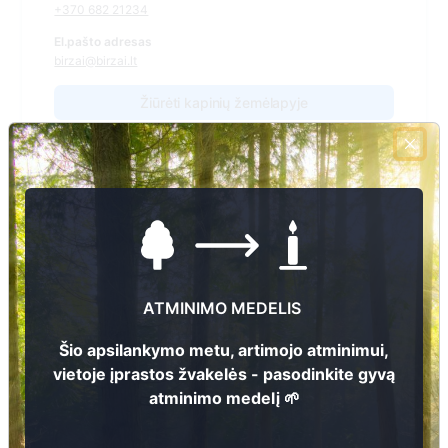
+370 682 21234
El.pašto adresas
birzai@birzai.lt
Žiūrėti kapinių žemėlapyje
Šiose kapinėse suskaitmeninta kapų:
4369
Ieškoti šiose kapinėse palaidotų asmenų
ATMINIMO MEDELIS
Šio apsilankymo metu, artimojo atminimui,
Informacija prieinama per:
vietoje įprastos žvakelės - pasodinkite gyvą
Biržų rajono savivaldybės administracija, Biržų seniūnija
atminimo medelį 🌱