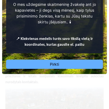
O mes uždegsime skaitmeninę žvakelę ant jo
kapavietės – ji degs visą mėnesį, kaip tylus
prisiminimo ženklas, kartu su Jūsų tekstu
skirtu įšėjusiam.. 🕯️
Kapinės skaitmenizuotos įgyvendinant 2014-2020
m. Interreg V-A Latvijos ir Lietuvos
📍
Kiekvienas
medelis turės savo tikslią vietą ir
bendradarbiavimo per sieną programos projektą
koordinates, kurias gausite el. paštu
„Administracinių kapinių valdymo paslaugų
efektyvumo ir prieinamumo gerinimas Latvijos ir
Lietuvos pasienio regionuose“ (
Nr. LLI-437 Digital
Pirkti
).
cemetery
Dėl leidimų laidoti, ​informacijos atnaujinimo, apleistų kapaviečių
priežiūros ir kitais susijusiais klausimais kreiptis ​aukščiau
nurodytais kontaktais.