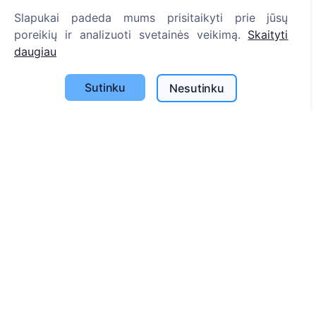
Slapukai padeda mums prisitaikyti prie jūsų
Informacija
poreikių ir analizuoti svetainės veikimą.
Skaityti
daugiau
Apie CEMETY
D.U.K.
Sutinku
Nesutinku
Straipsniai
Savivaldybių sąrašas
Privatumo politika
Mokėjimų politika
ES projektai
Slapukų nustatymai
Paieška
Velionių paieška
Kapinių paieška