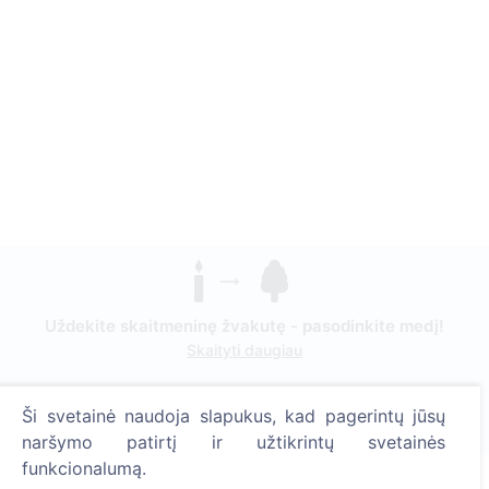
Uždekite skaitmeninę žvakutę - pasodinkite medį!
Skaityti daugiau
Pasodinta medžių
Ši svetainė naudoja slapukus, kad pagerintų jūsų
1395
naršymo patirtį ir užtikrintų svetainės
funkcionalumą.