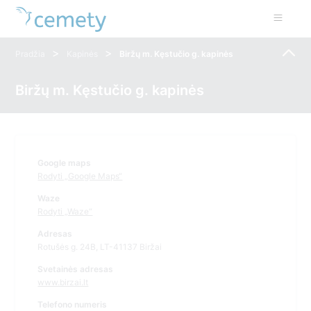
>
>
Pradžia
Kapinės
Biržų m. Kęstučio g. kapinės
Biržų m. Kęstučio g. kapinės
Google maps
Rodyti „Google Maps“
Waze
Rodyti „Waze“
Adresas
Rotušės g. 24B, LT-41137 Biržai
Svetainės adresas
www.birzai.lt
Telefono numeris