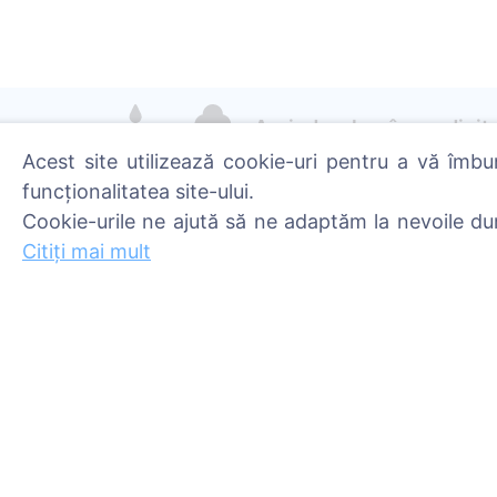
Aprinde o lumânare digita
Citește mai mult
Acest site utilizează cookie-uri pentru a vă îmbu
funcționalitatea site-ului.
Cookie-urile ne ajută să ne adaptăm la nevoile du
Citiți mai mult
Informații
Caută
Despre CEMETY
Caută decedați
Întrebări frecvente
Caută cimitire
Blog
Listă a comunelor și a
utilizatorilor
Politica de confidențialitate