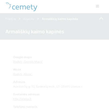
>
>
Pradžia
Kapinės
Armališkių kaimo kapinės
Armališkių kaimo kapinės
Google maps
Rodyti „Google Maps“
Waze
Rodyti „Waze“
Adresas
Aukštaičių g. 12, Sudeikių mstl., LT-28405 Utenos r.
Svetainės adresas
http://utena.lt
Telefono numeris