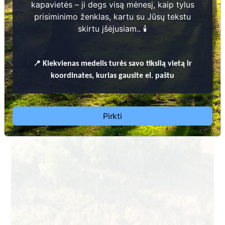
kapavietės – ji degs visą mėnesį, kaip tylus
prisiminimo ženklas, kartu su Jūsų tekstu
skirtu įšėjusiam.. 🕯️
Dėl leidimų laidoti, ​informacijos atnaujinimo, apleistų kapaviečių 
📍
Kiekvienas
medelis turės savo tikslią vietą ir
priežiūros ir kitais susijusiais klausimais kreiptis ​aukščiau nurodytais 
koordinates, kurias gausite el. paštu
kontaktais.
Pirkti