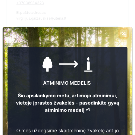
+37038934323
El.pašto adresas
virgilijus.gaizauskas@utena.lt
Žiūrėti kapinių žemėlapyje
Šiose kapinėse suskaitmeninta kapų:
0
Ieškoti šiose kapinėse palaidotų asmenų
ATMINIMO MEDELIS
Šio apsilankymo metu, artimojo atminimui,
vietoje įprastos žvakelės - pasodinkite gyvą
Informacija prieinama per:
atminimo medelį 🌱
Utenos rajono savivaldybės administracija, Sudeikių seniūnija
O mes uždegsime skaitmeninę žvakelę ant jo