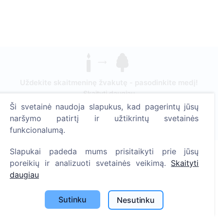
Uždekite skaitmeninę žvakutę - pasodinkite medį!
Skaityti daugiau
Ši svetainė naudoja slapukus, kad pagerintų jūsų
Pasodinta medžių
naršymo patirtį ir užtikrintų svetainės
1394
funkcionalumą.
Slapukai padeda mums prisitaikyti prie jūsų
poreikių ir analizuoti svetainės veikimą.
Skaityti
Informacija
daugiau
Apie CEMETY
Sutinku
Nesutinku
D.U.K.