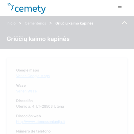
>
>
Inicio
Cementerios
Griūčių kaimo kapinės
Griūčių kaimo kapinės
Google maps
Ver en Google Maps
Waze
Ver en Waze
Dirección
Utenio a. 4, LT-28503 Utena
Dirección web
http://www.utenosseniunija.lt
Número de teléfono