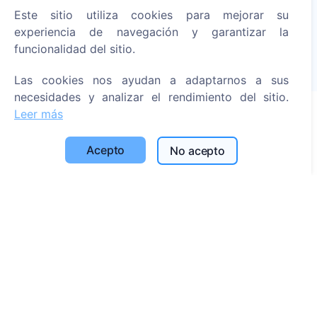
Enciende una vela digital - planta un árbol!
Este sitio utiliza cookies para mejorar su
Leer más
experiencia de navegación y garantizar la
funcionalidad del sitio.
Árboles plantados
1395
Las cookies nos ayudan a adaptarnos a sus
necesidades y analizar el rendimiento del sitio.
Leer más
Información
Acepto
No acepto
Acerca de CEMETY
Preguntas frecuentes
Blog
Lista de municipios y usuarios
Política de privacidad
Política de pagos
Configuración de cookies