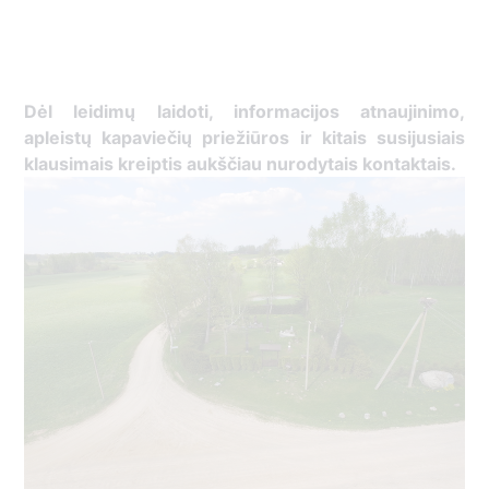
Dėl leidimų laidoti, ​informacijos atnaujinimo,
apleistų kapaviečių priežiūros ir kitais susijusiais
klausimais kreiptis ​aukščiau nurodytais kontaktais.