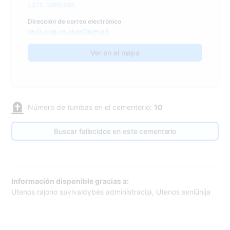
+370 38961648
Dirección de correo electrónico
saulius.gaizauskas@utena.lt
Ver en el mapa
Número de tumbas en el cementerio:
10
Buscar fallecidos en este cementerio
Información disponible gracias a:
Utenos rajono savivaldybės administracija, Utenos seniūnija