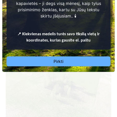
kapavietės – ji degs visą mėnesį, kaip tylus
prisiminimo ženklas, kartu su Jūsų tekstu
skirtu įšėjusiam.. 🕯️
📍
Kiekvienas
medelis turės savo tikslią vietą ir
Dėl leidimų laidoti, ​informacijos atnaujinimo, apleistų kapaviečių
koordinates, kurias gausite el. paštu
priežiūros ir kitais susijusiais klausimais kreiptis ​aukščiau
nurodytais kontaktais.
Pirkti