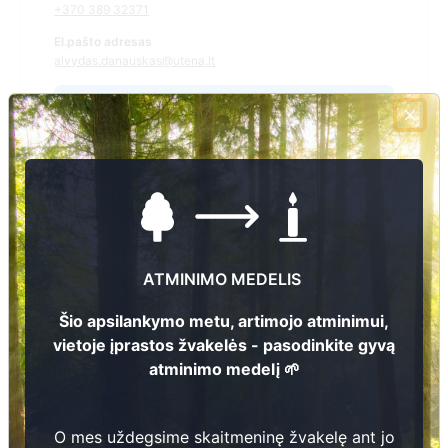
+370 389 32371
El.pašto adresas
alvydas.danauskas@utena.lt
Žiūrėti kapinių žemėlapyje
Šiose kapinėse suskaitmeninta kapų:
0
Ieškoti šiose kapinėse palaidotų asmenų
ATMINIMO MEDELIS
Šio apsilankymo metu, artimojo atminimui,
vietoje įprastos žvakelės - pasodinkite gyvą
Informacija prieinama per:
atminimo medelį 🌱
Utenos rajono savivaldybės administracija, Tauragnų
seniūnija
O mes uždegsime skaitmeninę žvakelę ant jo