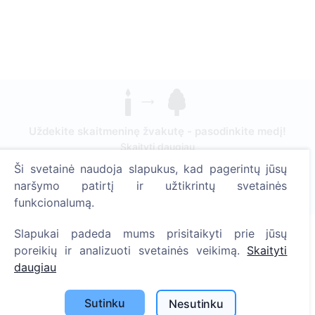
Uždekite skaitmeninę žvakutę - pasodinkite medį!
Skaityti daugiau
Ši svetainė naudoja slapukus, kad pagerintų jūsų
Pasodinta medžių
naršymo patirtį ir užtikrintų svetainės
1390
funkcionalumą.
Slapukai padeda mums prisitaikyti prie jūsų
poreikių ir analizuoti svetainės veikimą.
Skaityti
Informacija
daugiau
Apie CEMETY
Sutinku
Nesutinku
D.U.K.