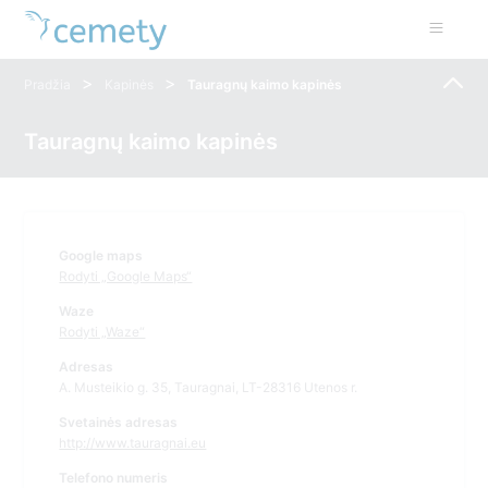
>
>
Pradžia
Kapinės
Tauragnų kaimo kapinės
Tauragnų kaimo kapinės
Google maps
Rodyti „Google Maps“
Waze
Rodyti „Waze“
Adresas
A. Musteikio g. 35, Tauragnai, LT-28316 Utenos r.
Svetainės adresas
http://www.tauragnai.eu
Telefono numeris