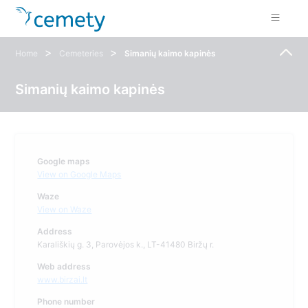
>
>
Home
Cemeteries
Simanių kaimo kapinės
Simanių kaimo kapinės
Google maps
View on Google Maps
Waze
View on Waze
Address
Karališkių g. 3, Parovėjos k., LT-41480 Biržų r.
Web address
www.birzai.lt
Phone number