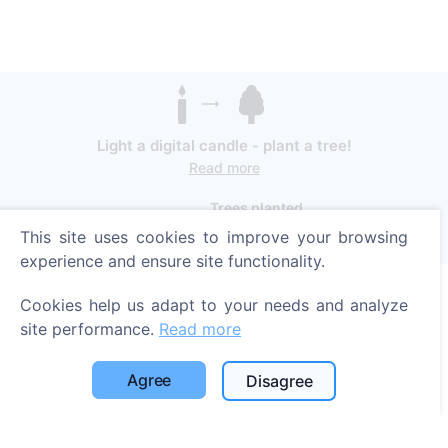
Light a digital candle - plant a tree!
Read more
Trees planted
This site uses cookies to improve your browsing
1393
experience and ensure site functionality.
Cookies help us adapt to your needs and analyze
Information
site performance.
Read more
About CEMETY
Agree
Disagree
Frequently asked questions
Blog