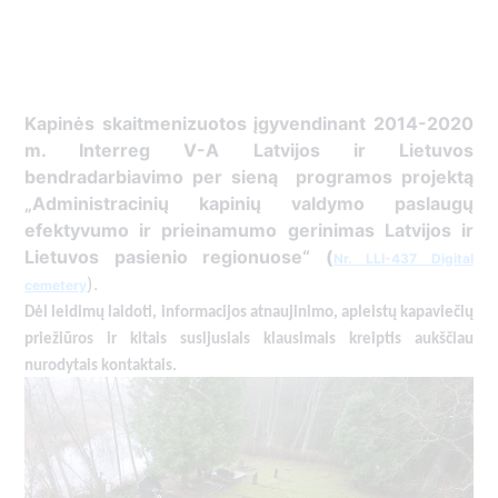
Kapinės skaitmenizuotos įgyvendinant 2014-2020
m. Interreg V-A Latvijos ir Lietuvos
bendradarbiavimo per sieną programos projektą
„Administracinių kapinių valdymo paslaugų
efektyvumo ir prieinamumo gerinimas Latvijos ir
Lietuvos pasienio regionuose“ (
Nr. LLI-437 Digital
).
cemetery
Dėl leidimų laidoti, ​informacijos atnaujinimo, apleistų kapaviečių
priežiūros ir kitais susijusiais klausimais kreiptis ​aukščiau
nurodytais kontaktais.