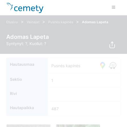
>
>
>
Etusivu
Vainajat
Pusnės kapinės
Adomas Lapeta
Adomas Lapeta
Syntynyt: ?, Kuollut: ?
Hautausmaa
Pusnės kapinės
Sektio
1
Rivi
Hautapaikka
487