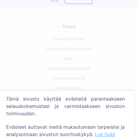
Tietoa
Tietoa CEMETY:stä
Usein kysytyt kysymykset
Blogi
Kuntaluettelo ja käyttäjät
Tietosuojakäytäntö
Maksukäytäntö
Evästeasetukset
Tämä sivusto käyttää evästeitä parantaakseen
selauskokemustasi ja varmistaakseen sivuston
Haku
toimivuuden.
Etsi vainajia
Evästeet auttavat meitä mukautumaan tarpeisiisi ja
Etsi hautausmaita
analysoimaan sivuston suorituskykyä.
Lue lisää