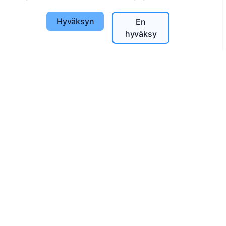
Palvelut
Hyväksyn
En
hyväksy
Yhteystiedot
UAB "Kapinių valdymo sprendimai", 304241197
+370 612 08926 (I-V 8:00 - 16:45)
info@cemety.lt
Toimimme koko Suomessa!