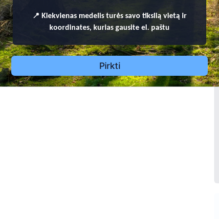
Pranciška Urbonavičienė
Jonas Urbonavičius
1
4
1
5
📍
Kiekvienas
medelis turės savo tikslią vietą ir
koordinates, kurias gausite el. paštu
Pirkti