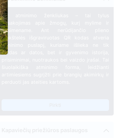
QR atminimo ženkliukas – tai tylus
pasakojimas apie žmogų, kurį mylime ir
prisimename. Ant nerūdijančio plieno
plokštelės išgraviruotas QR kodas atveria
atminimo puslapį, kuriame išlieka ne tik
vardas ar datos, bet ir gyvenimo istorija,
prisiminimai, nuotraukos bei vaizdo įrašai. Tai
šiuolaikiška atminimo forma, leidžianti
artimiesiems sugrįžti prie brangių akimirkų ir
perduoti jas ateities kartoms.
Pirkti
Kapaviečių priežiūros paslaugos