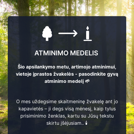
ATMINIMO MEDELIS
Šio apsilankymo metu, artimojo atminimui,
vietoje įprastos žvakelės - pasodinkite gyvą
atminimo medelį 🌱
O mes uždegsime skaitmeninę žvakelę ant jo
514
kapavietės – ji degs visą mėnesį, kaip tylus
2
prisiminimo ženklas, kartu su Jūsų tekstu
1
skirtu įšėjusiam.. 🕯️
9
0
8
-
1
9
8
9
1
1
-
2
0
0