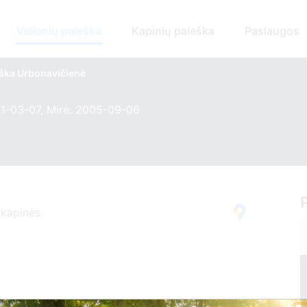
Velionių paieška
Kapinių paieška
Paslaugos
ška Urbonavičienė
11-03-07, Mirė: 2005-09-06
 kapinės