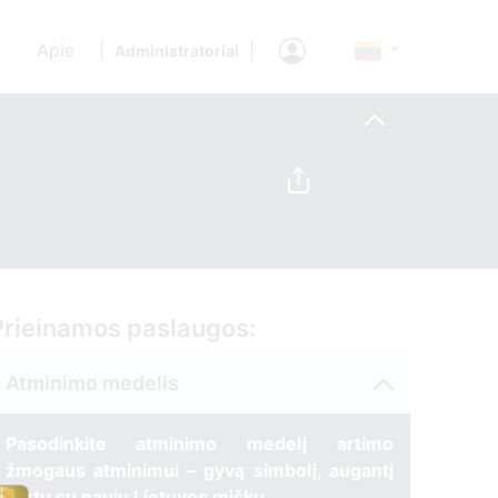
Apie
|
|
Administratoriai
Prieinamos paslaugos:
Atminimo medelis
Pasodinkite atminimo medelį artimo
žmogaus atminimui – gyvą simbolį, augantį
kartu su nauju Lietuvos mišku.