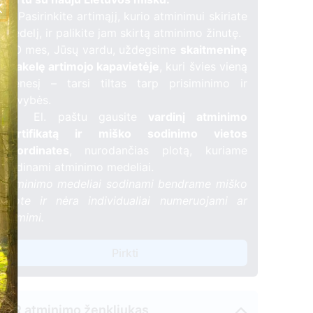
🌳 Pasirinkite artimąjį, kurio atminimui skiriate
medelį, ir palikite jam skirtą atminimo žinutę.
🕯️ O mes, Jūsų vardu, uždegsime
skaitmeninę
žvakelę artimojo kapavietėje
, kuri švies vieną
mėnesį – tarsi tiltas tarp prisiminimo ir
gyvybės.
📍 El. paštu gausite
vardinį atminimo
sertifikatą ir miško sodinimo vietos
koordinates
, nurodančias plotą, kuriame
sodinami atminimo medeliai.
Atminimo medeliai sodinami bendrame miško
plote ir nėra individualiai numeruojami ar
žymimi.
Pirkti
QR atminimo ženkliukas