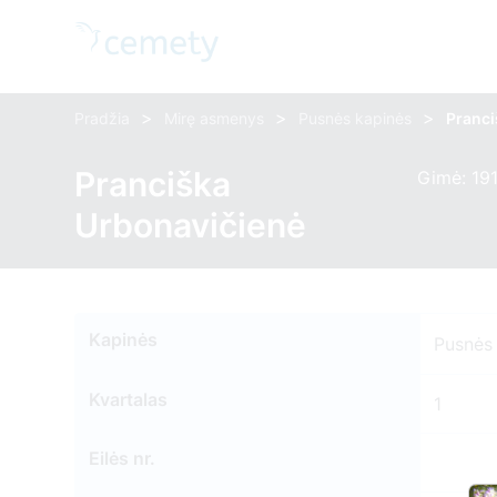
>
>
>
Pradžia
Mirę asmenys
Pusnės kapinės
Pranci
Pranciška
Gimė: 19
Urbonavičienė
Kapinės
Pusnės
Kvartalas
1
Eilės nr.