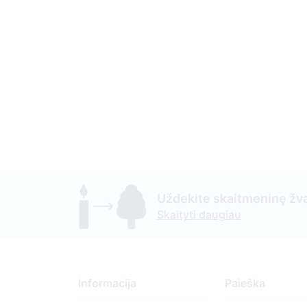
Uždekite skaitmeninę žva
Skaityti daugiau
Informacija
Paieška