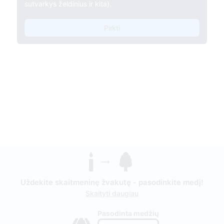
sutvarkys želdinius ir kita).
Pirkti
Uždekite skaitmeninę žvakutę - pasodinkite medį!
Skaityti daugiau
Pasodinta medžių