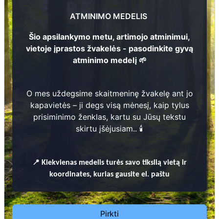
10
s
2
ATMINIMO MEDELIS
10
P
o
vil
a
s
R
o
m
uti
s
L
a
b
a
n
a
u
s
k
a
6
1
9
3
5 -
2
0
0
Šio apsilankymo metu, artimojo atminimui,
vietoje įprastos žvakelės - pasodinkite gyvą
atminimo medelį 🌱
ė
3
4
K
s
a
v
er
a
L
a
b
a
n
a
u
s
ki
e
n
1
9
3
5 -
1
9
9
O mes uždegsime skaitmeninę žvakelę ant jo
kapavietės – ji degs visą mėnesį, kaip tylus
Prieinamos paslaugos:
prisiminimo ženklas, kartu su Jūsų tekstu
skirtu įšėjusiam.. 🕯️
Atminimo medelis
Pasodinkite atminimo medelį artimo
📍
Kiekvienas
medelis turės savo tikslią vietą ir
žmogaus atminimui – gyvą simbolį, augantį
koordinates, kurias gausite el. paštu
kartu su nauju Lietuvos mišku.
🌳 Pasirinkite artimąjį, kurio atminimui skiriate
medelį, ir palikite jam skirtą atminimo žinutę.
Pirkti
🕯️ O mes, Jūsų vardu, uždegsime
skaitmeninę