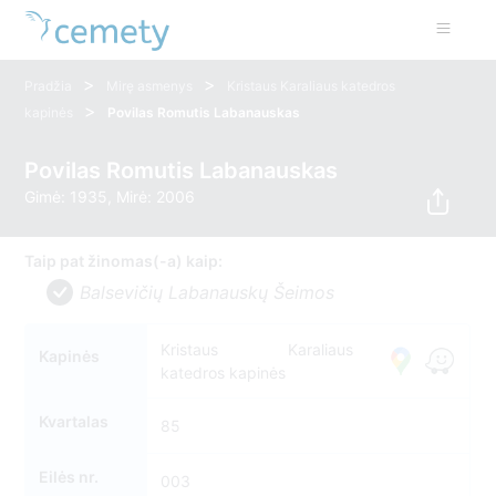
>
>
Pradžia
Mirę asmenys
Kristaus Karaliaus katedros
>
kapinės
Povilas Romutis Labanauskas
Povilas Romutis Labanauskas
Gimė: 1935, Mirė: 2006
Taip pat žinomas(-a) kaip:
Balsevičių Labanauskų Šeimos
Kristaus Karaliaus
Kapinės
katedros kapinės
Kvartalas
85
Eilės nr.
003