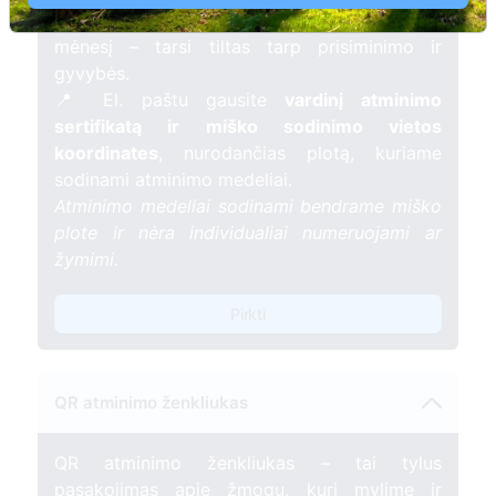
žvakelę artimojo kapavietėje
, kuri švies vieną
mėnesį – tarsi tiltas tarp prisiminimo ir
gyvybės.
📍 El. paštu gausite
vardinį atminimo
sertifikatą ir miško sodinimo vietos
koordinates
, nurodančias plotą, kuriame
sodinami atminimo medeliai.
Atminimo medeliai sodinami bendrame miško
plote ir nėra individualiai numeruojami ar
žymimi.
Pirkti
QR atminimo ženkliukas
QR atminimo ženkliukas – tai tylus
pasakojimas apie žmogų, kurį mylime ir