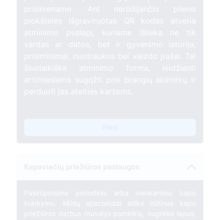
prisimename. Ant nerūdijančio plieno
plokštelės išgraviruotas QR kodas atveria
atminimo puslapį, kuriame išlieka ne tik
vardas ar datos, bet ir gyvenimo istorija,
prisiminimai, nuotraukos bei vaizdo įrašai. Tai
šiuolaikiška atminimo forma, leidžianti
artimiesiems sugrįžti prie brangių akimirkų ir
perduoti jas ateities kartoms.
Pirkti
Kapaviečių priežiūros paslaugos
Pasirūpinsime periodiniu arba vienkartiniu kapo
tvarkymu. Mūsų specialistai atliks būtinus kapo
priežiūros darbus (nuvalys paminklą, nugrėbs lapus,