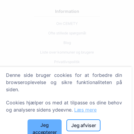
Information
Om CEMETY
Ofte stillede spørgsmål
Blog
Liste over kommuner og brugere
Privatlivspolitik
Betalingspolitik
Denne side bruger cookies for at forbedre din
Cookieindstillinger
browseroplevelse og sikre funktionaliteten på
siden.
Søg
Cookies hjælper os med at tilpasse os dine behov
Søg efter afdøde
og analysere sidens ydeevne.
Læs mere
Søg efter kirkegårde
Jeg
Jeg afviser
Tjenester
accepterer