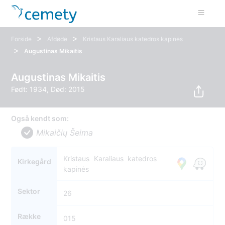
>
>
Forside
Afdøde
Kristaus Karaliaus katedros kapinės
>
Augustinas Mikaitis
Augustinas Mikaitis
Født: 1934, Død: 2015
Også kendt som:
Mikaičių Šeima
Kristaus Karaliaus katedros
Kirkegård
kapinės
Sektor
26
Række
015