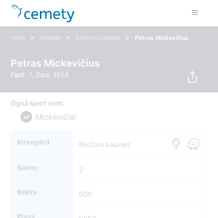
>
>
>
Hjem
Avdøde
Beržoro kapinės
Petras Mickevičius
Petras Mickevičius
Født: ?, Død: 1814
Også kjent som:
Mickevičiai
Kirkegård
Beržoro kapinės
Sektor
2
Rekke
000
Plass