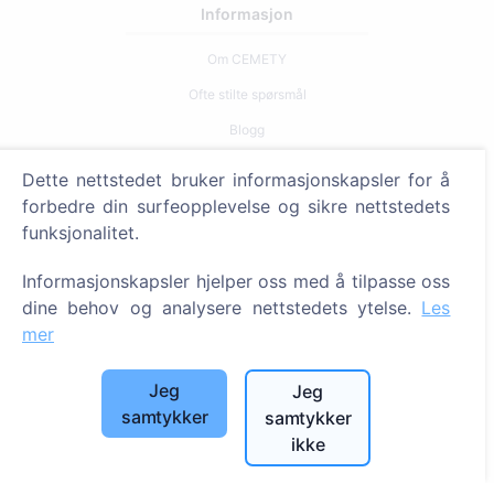
Informasjon
Om CEMETY
Ofte stilte spørsmål
Blogg
Liste over kommuner og brukere
Dette nettstedet bruker informasjonskapsler for å
Personvernerklæring
forbedre din surfeopplevelse og sikre nettstedets
funksjonalitet.
Betalingspolicy
Innstillinger for informasjonskapsler
Informasjonskapsler hjelper oss med å tilpasse oss
dine behov og analysere nettstedets ytelse.
Les
Søk
mer
Søk etter avdøde
Jeg
Jeg
Søk etter gravplasser
samtykker
samtykker
ikke
Tjenester