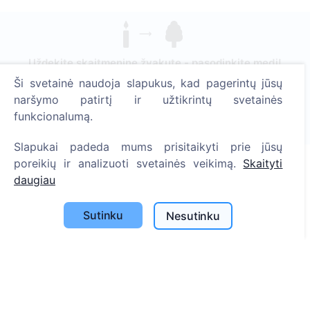
Uždekite skaitmeninę žvakutę - pasodinkite medį!
Skaityti daugiau
Ši svetainė naudoja slapukus, kad pagerintų jūsų
naršymo patirtį ir užtikrintų svetainės
Pasodinta medžių
funkcionalumą.
1393
Slapukai padeda mums prisitaikyti prie jūsų
poreikių ir analizuoti svetainės veikimą.
Skaityti
daugiau
Informacija
Sutinku
Nesutinku
Apie CEMETY
D.U.K.
Straipsniai
Savivaldybių sąrašas
Privatumo politika