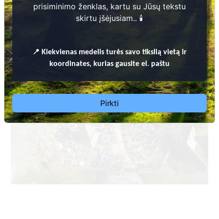
prisiminimo ženklas, kartu su Jūsų tekstu
skirtu įšėjusiam.. 🕯️
📍
Kiekvienas
medelis turės savo tikslią vietą ir
koordinates, kurias gausite el. paštu
Pirkti