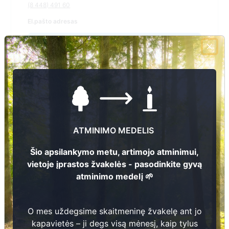
(8 448) 491 60
El.pašto adresas
Žiūrėti kapinių žemėlapyje
Šiose kapinėse suskaitmeninta kapų:
3176
Ieškoti šiose kapinėse palaidotų asmenų
ATMINIMO MEDELIS
Šio apsilankymo metu, artimojo atminimui,
vietoje įprastos žvakelės - pasodinkite gyvą
Informacija prieinama per:
atminimo medelį 🌱
Plungės rajono savivaldybės administracija, Platelių seniūnija
O mes uždegsime skaitmeninę žvakelę ant jo
kapavietės – ji degs visą mėnesį, kaip tylus