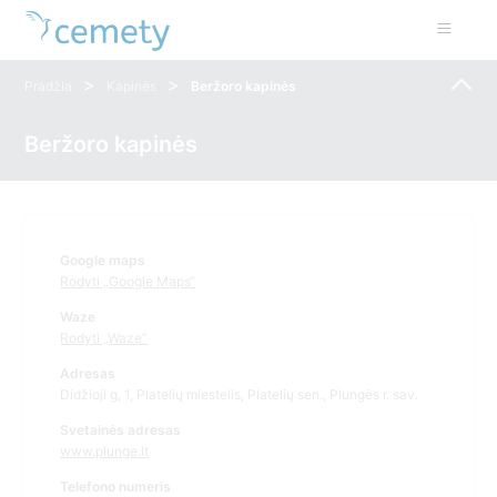
>
>
Pradžia
Kapinės
Beržoro kapinės
Beržoro kapinės
Google maps
Rodyti „Google Maps“
Waze
Rodyti „Waze“
Adresas
Didžioji g, 1, Platelių miestelis, Platelių sen., Plungės r. sav.
Svetainės adresas
www.plunge.lt
Telefono numeris