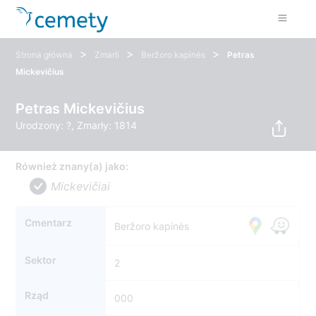
>
>
>
Strona główna
Zmarli
Beržoro kapinės
Petras
Mickevičius
Petras Mickevičius
Urodzony: ?, Zmarły: 1814
Również znany(a) jako:
Mickevičiai
Cmentarz
Beržoro kapinės
Sektor
2
Rząd
000