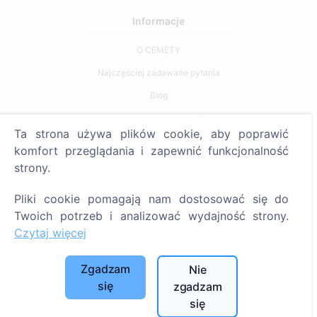
Informacje
O CEMETY
Najczęściej zadawane pytania
Blog
Lista gmin i użytkowników
Ta strona używa plików cookie, aby poprawić
Polityka prywatności
komfort przeglądania i zapewnić funkcjonalność
Polityka płatności
strony.
Ustawienia plików cookie
Pliki cookie pomagają nam dostosować się do
Twoich potrzeb i analizować wydajność strony.
Szukaj
Czytaj więcej
Szukaj zmarłych
Zgadzam
Szukaj cmentarzy
Nie
się
zgadzam
Usługi
się