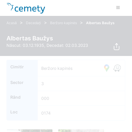
>
>
>
Acasă
Decedați
Beržoro kapinės
Albertas Baužys
Albertas Baužys
Născut: 03.12.1935, Decedat: 02.03.2023
Cimitir
Beržoro kapinės
Sector
3
Rând
000
Loc
0174