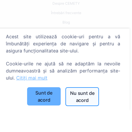
Despre CEMETY
Întrebări frecvente
Blog
Listă a comunelor și a utilizatorilor
Acest site utilizează cookie-uri pentru a vă
Politica de confidențialitate
îmbunătăți experiența de navigare și pentru a
asigura funcționalitatea site-ului.
Politica de plăți
Setări cookie-uri
Cookie-urile ne ajută să ne adaptăm la nevoile
dumneavoastră și să analizăm performanța site-
Caută
ului.
Citiți mai mult
Caută decedați
Sunt de
Nu sunt de
Caută cimitire
acord
acord
Servicii
Contacte