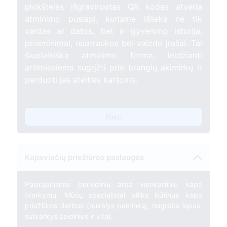
plokštelės išgraviruotas QR kodas atveria
atminimo puslapį, kuriame išlieka ne tik
vardas ar datos, bet ir gyvenimo istorija,
prisiminimai, nuotraukos bei vaizdo įrašai. Tai
šiuolaikiška atminimo forma, leidžianti
artimiesiems sugrįžti prie brangių akimirkų ir
perduoti jas ateities kartoms.
Pirkti
Kapaviečių priežiūros paslaugos
Pasirūpinsime periodiniu arba vienkartiniu kapo
tvarkymu. Mūsų specialistai atliks būtinus kapo
priežiūros darbus (nuvalys paminklą, nugrėbs lapus,
sutvarkys želdinius ir kita).