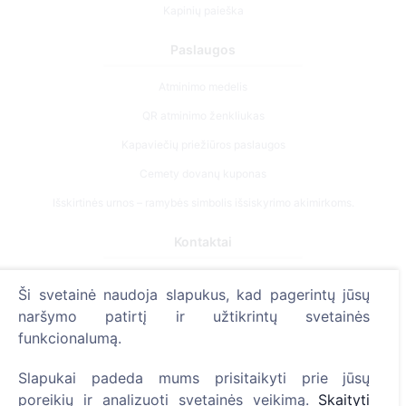
Kapinių paieška
Paslaugos
Atminimo medelis
QR atminimo ženkliukas
Kapaviečių priežiūros paslaugos
Cemety dovanų kuponas
Išskirtinės urnos – ramybės simbolis išsiskyrimo akimirkoms.
Kontaktai
UAB "Kapinių valdymo sprendimai", 304241197
Ši svetainė naudoja slapukus, kad pagerintų jūsų
+370 612 08926 (I-V 8:00 - 16:45)
naršymo patirtį ir užtikrintų svetainės
info@cemety.lt
funkcionalumą.
Veiklą vykdome visoje Lietuvoje!
Slapukai padeda mums prisitaikyti prie jūsų
poreikių ir analizuoti svetainės veikimą.
Skaityti