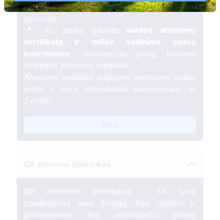
mėnesį – tarsi tiltas tarp prisiminimo ir
gyvybės.
📍 El. paštu gausite
vardinį atminimo
sertifikatą ir miško sodinimo vietos
koordinates
, nurodančias plotą, kuriame
sodinami atminimo medeliai.
Atminimo medeliai sodinami bendrame miško
plote ir nėra individualiai numeruojami ar
žymimi.
Pirkti
QR atminimo ženkliukas
QR atminimo ženkliukas – tai tylus
pasakojimas apie žmogų, kurį mylime ir
prisimename. Ant nerūdijančio plieno