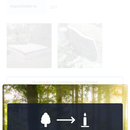
Kapavietės nr.
001
Nuotraukų ir duomenų atnaujinimas
3