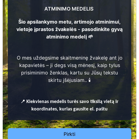
Genovaitė Mikalauskienė
1
2
1935 - ?
ATMINIMO MEDELIS
Šio apsilankymo metu, artimojo atminimui,
Albertas Mikalauskas
1
vietoje įprastos žvakelės - pasodinkite gyvą
1927 - 2019
atminimo medelį 🌱
O mes uždegsime skaitmeninę žvakelę ant jo
Prieinamos paslaugos:
2
kapavietės – ji degs visą mėnesį, kaip tylus
2
prisiminimo ženklas, kartu su Jūsų tekstu
Atminimo medelis
skirtu įšėjusiam.. 🕯️
Pasodinkite atminimo medelį artimo
žmogaus atminimui – gyvą simbolį, augantį
📍
Kiekvienas
medelis turės savo tikslią vietą ir
kartu su nauju Lietuvos mišku.
koordinates, kurias gausite el. paštu
🌳 Pasirinkite artimąjį, kurio atminimui skiriate
medelį, ir palikite jam skirtą atminimo žinutę.
🕯️ O mes, Jūsų vardu, uždegsime
skaitmeninę
Pirkti
žvakelę artimojo kapavietėje
, kuri švies vieną