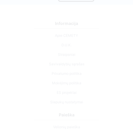
Informacija
Apie CEMETY
D.U.K.
Straipsniai
Savivaldybių sąrašas
Privatumo politika
Mokėjimų politika
ES projektai
Slapukų nustatymai
Paieška
Velionių paieška