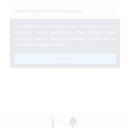
Kapaviečių priežiūros paslaugos
Pasirūpinsime periodiniu arba vienkartiniu kapo
tvarkymu. Mūsų specialistai atliks būtinus kapo
priežiūros darbus (nuvalys paminklą, nugrėbs lapus,
sutvarkys želdinius ir kita).
Pirkti