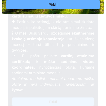
Pirkti
Pasodinkite atminimo medelį artimo
žmogaus atminimui – gyvą simbolį, augantį
kartu su nauju Lietuvos mišku.
🌳 Pasirinkite artimąjį, kurio atminimui skiriate
medelį, ir palikite jam skirtą atminimo žinutę.
🕯️ O mes, Jūsų vardu, uždegsime
skaitmeninę
žvakelę artimojo kapavietėje
, kuri švies vieną
mėnesį – tarsi tiltas tarp prisiminimo ir
gyvybės.
📍 El. paštu gausite
vardinį atminimo
sertifikatą ir miško sodinimo vietos
koordinates
, nurodančias plotą, kuriame
sodinami atminimo medeliai.
Atminimo medeliai sodinami bendrame miško
plote ir nėra individualiai numeruojami ar
žymimi.
Pirkti