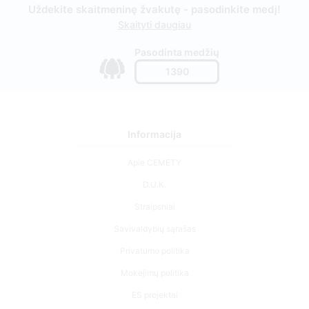
Uždekite skaitmeninę žvakutę - pasodinkite medį!
Skaityti daugiau
Pasodinta medžių
1390
Informacija
Apie CEMETY
D.U.K.
Straipsniai
Savivaldybių sąrašas
Privatumo politika
Mokėjimų politika
ES projektai