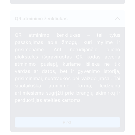
QR atminimo ženkliukas
QR atminimo ženkliukas – tai tylus
pasakojimas apie žmogų, kurį mylime ir
prisimename. Ant nerūdijančio plieno
plokštelės išgraviruotas QR kodas atveria
atminimo puslapį, kuriame išlieka ne tik
vardas ar datos, bet ir gyvenimo istorija,
prisiminimai, nuotraukos bei vaizdo įrašai. Tai
šiuolaikiška atminimo forma, leidžianti
artimiesiems sugrįžti prie brangių akimirkų ir
perduoti jas ateities kartoms.
Pirkti