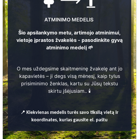
39
Nuotraukų ir duomenų atnaujinimas
1
ATMINIMO MEDELIS
Karolina Kurmienė
3
Šio apsilankymo metu, artimojo atminimui,
?
- ?
vietoje įprastos žvakelės - pasodinkite gyvą
atminimo medelį 🌱
40
Jonas Steponavičius
2
1
8
9
2
- 1
9
7
8
29
O mes uždegsime skaitmeninę žvakelę ant jo
kapavietės – ji degs visą mėnesį, kaip tylus
Jonas Kurmis
prisiminimo ženklas, kartu su Jūsų tekstu
?
- ?
1
Veronika Steponavičienė
skirtu įšėjusiam.. 🕯️
2
1
9
0
5
- 1
9
5
6
28
1
📍
Kiekvienas
medelis turės savo tikslią vietą ir
Prieinamos paslaugos:
41
koordinates, kurias gausite el. paštu
Atminimo medelis