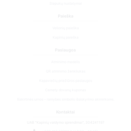
Slapukų nustatymai
Paieška
Velionių paieška
Kapinių paieška
Paslaugos
Atminimo medelis
QR atminimo ženkliukas
Kapaviečių priežiūros paslaugos
Cemety dovanų kuponas
Išskirtinės urnos – ramybės simbolis išsiskyrimo akimirkoms.
Kontaktai
UAB "Kapinių valdymo sprendimai", 304241197