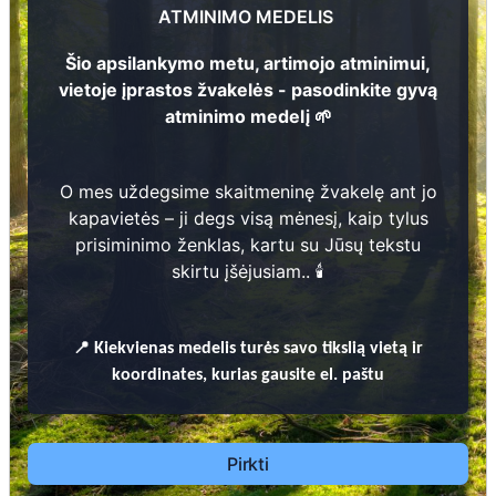
ATMINIMO MEDELIS
Šio apsilankymo metu, artimojo atminimui,
vietoje įprastos žvakelės - pasodinkite gyvą
2
atminimo medelį 🌱
27
Prieinamos paslaugos:
O mes uždegsime skaitmeninę žvakelę ant jo
Atminimo medelis
kapavietės – ji degs visą mėnesį, kaip tylus
prisiminimo ženklas, kartu su Jūsų tekstu
Pasodinkite atminimo medelį artimo
skirtu įšėjusiam.. 🕯️
žmogaus atminimui – gyvą simbolį, augantį
kartu su nauju Lietuvos mišku.
🌳 Pasirinkite artimąjį, kurio atminimui skiriate
📍
Kiekvienas
medelis turės savo tikslią vietą ir
medelį, ir palikite jam skirtą atminimo žinutę.
koordinates, kurias gausite el. paštu
🕯️ O mes, Jūsų vardu, uždegsime
skaitmeninę
žvakelę artimojo kapavietėje
, kuri švies vieną
mėnesį – tarsi tiltas tarp prisiminimo ir
Pirkti
gyvybės.
📍 El. paštu gausite
vardinį atminimo