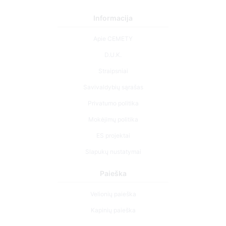
Informacija
Apie CEMETY
D.U.K.
Straipsniai
Savivaldybių sąrašas
Privatumo politika
Mokėjimų politika
ES projektai
Slapukų nustatymai
Paieška
Velionių paieška
Kapinių paieška