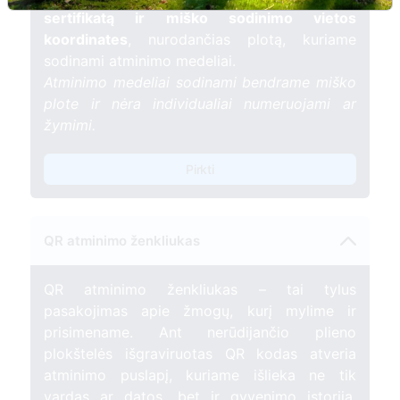
sertifikatą ir miško sodinimo vietos
koordinates
, nurodančias plotą, kuriame
sodinami atminimo medeliai.
Atminimo medeliai sodinami bendrame miško
plote ir nėra individualiai numeruojami ar
žymimi.
Pirkti
QR atminimo ženkliukas
QR atminimo ženkliukas – tai tylus
pasakojimas apie žmogų, kurį mylime ir
prisimename. Ant nerūdijančio plieno
plokštelės išgraviruotas QR kodas atveria
atminimo puslapį, kuriame išlieka ne tik
vardas ar datos, bet ir gyvenimo istorija,