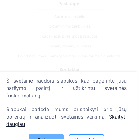
Paslaugos
Atminimo medelis
QR atminimo ženkliukas
Kapaviečių priežiūros paslaugos
Cemety dovanų kuponas
Išskirtinės urnos – ramybės simbolis išsiskyrimo akimirkoms.
Kontaktai
Ši svetainė naudoja slapukus, kad pagerintų jūsų
UAB "Kapinių valdymo sprendimai", 304241197
naršymo patirtį ir užtikrintų svetainės
+370 612 08926 (I-V 8:00 - 16:45)
funkcionalumą.
info@cemety.lt
Slapukai padeda mums prisitaikyti prie jūsų
Veiklą vykdome visoje Lietuvoje!
poreikių ir analizuoti svetainės veikimą.
Skaityti
daugiau