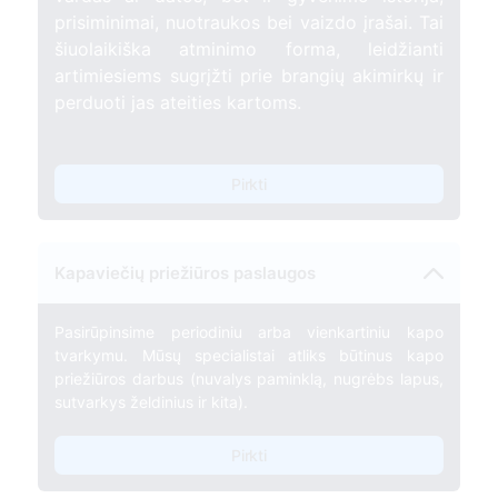
prisiminimai, nuotraukos bei vaizdo įrašai. Tai
šiuolaikiška atminimo forma, leidžianti
artimiesiems sugrįžti prie brangių akimirkų ir
perduoti jas ateities kartoms.
Pirkti
Kapaviečių priežiūros paslaugos
Pasirūpinsime periodiniu arba vienkartiniu kapo
tvarkymu. Mūsų specialistai atliks būtinus kapo
priežiūros darbus (nuvalys paminklą, nugrėbs lapus,
sutvarkys želdinius ir kita).
Pirkti