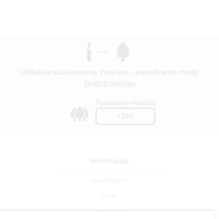
Uždekite skaitmeninę žvakutę - pasodinkite medį!
Skaityti daugiau
Pasodinta medžių
1390
Informacija
Apie CEMETY
D.U.K.
Straipsniai