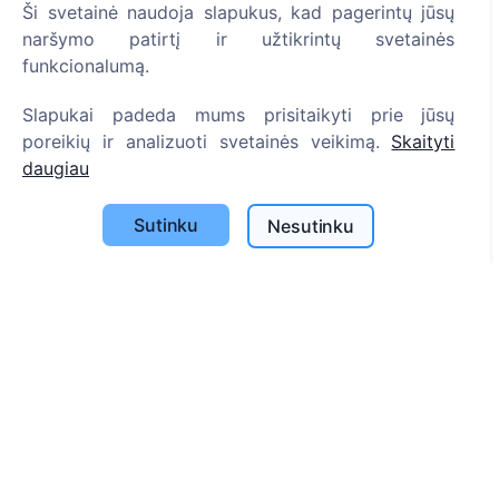
Ši svetainė naudoja slapukus, kad pagerintų jūsų
Savivaldybių sąrašas
naršymo patirtį ir užtikrintų svetainės
Privatumo politika
funkcionalumą.
Mokėjimų politika
Slapukai padeda mums prisitaikyti prie jūsų
ES projektai
poreikių ir analizuoti svetainės veikimą.
Skaityti
Slapukų nustatymai
daugiau
Paieška
Sutinku
Nesutinku
Velionių paieška
Kapinių paieška
Paslaugos
Atminimo medelis
QR atminimo ženkliukas
Kapaviečių priežiūros paslaugos
Cemety dovanų kuponas