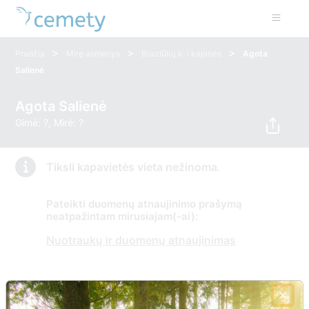
>
>
>
Pradžia
Mirę asmenys
Braziūkų k. I kapinės
Agota
Salienė
Agota Salienė
Gimė: ?, Mirė: ?
Tiksli kapavietės vieta nežinoma.
Pateikti duomenų atnaujinimo prašymą
neatpažintam mirusiajam(-ai):
Nuotraukų ir duomenų atnaujinimas