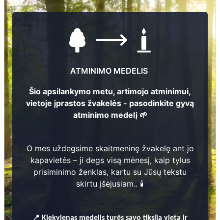
ATMINIMO MEDELIS
Šio apsilankymo metu, artimojo atminimui,
vietoje įprastos žvakelės - pasodinkite gyvą
atminimo medelį 🌱
O mes uždegsime skaitmeninę žvakelę ant jo
kapavietės – ji degs visą mėnesį, kaip tylus
prisiminimo ženklas, kartu su Jūsų tekstu
skirtu įšėjusiam.. 🕯️
📍
Kiekvienas
medelis turės savo tikslią vietą ir