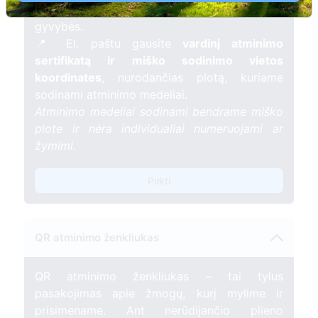
mėnesį – tarsi tiltas tarp prisiminimo ir
gyvybės.
📍 El. paštu gausite
vardinį atminimo
sertifikatą ir miško sodinimo vietos
koordinates
, nurodančias plotą, kuriame
sodinami atminimo medeliai.
Atminimo medeliai sodinami bendrame miško
plote ir nėra individualiai numeruojami ar
žymimi.
Pirkti
QR atminimo ženkliukas
QR atminimo ženkliukas – tai tylus
pasakojimas apie žmogų, kurį mylime ir
prisimename. Ant nerūdijančio plieno