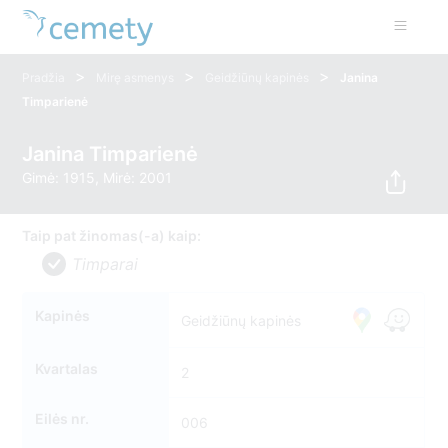
>
>
>
Pradžia
Mirę asmenys
Geidžiūnų kapinės
Janina
Timparienė
Janina Timparienė
Gimė: 1915, Mirė: 2001
Taip pat žinomas(-a) kaip:
Timparai
Kapinės
Geidžiūnų kapinės
Kvartalas
2
Eilės nr.
006