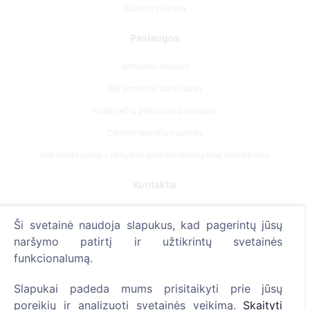
Kapinių paieška
Paslaugos
Atminimo medelis
QR atminimo ženkliukas
Kapaviečių priežiūros paslaugos
Cemety dovanų kuponas
Išskirtinės urnos – ramybės simbolis išsiskyrimo akimirkoms.
Kontaktai
UAB "Kapinių valdymo sprendimai", 304241197
Ši svetainė naudoja slapukus, kad pagerintų jūsų
+370 612 08926 (I-V 8:00 - 16:45)
naršymo patirtį ir užtikrintų svetainės
info@cemety.lt
funkcionalumą.
Veiklą vykdome visoje Lietuvoje!
Slapukai padeda mums prisitaikyti prie jūsų
poreikių ir analizuoti svetainės veikimą.
Skaityti