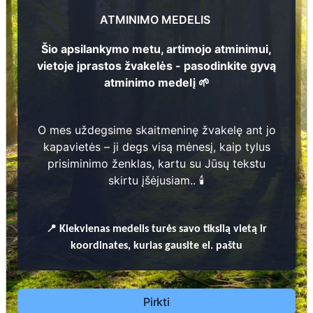
Janina Timparienė
Augustas Timparas
1
0
2
ATMINIMO MEDELIS
2
1
9
1
5
-
2
0
0
Šio apsilankymo metu, artimojo atminimui,
1
8
9
7
-
1
9
7
kša
7
Rimas Lukša
8
vietoje įprastos žvakelės - pasodinkite gyvą
atminimo medelį 🌱
1
9
0
8
-
1
9
4
1
9
4
5
-
1
9
8
O mes uždegsime skaitmeninę žvakelę ant jo
Prieinamos paslaugos:
kapavietės – ji degs visą mėnesį, kaip tylus
prisiminimo ženklas, kartu su Jūsų tekstu
Atminimo medelis
skirtu įšėjusiam.. 🕯️
Pasodinkite atminimo medelį artimo
žmogaus atminimui – gyvą simbolį, augantį
📍
Kiekvienas
medelis turės savo tikslią vietą ir
kartu su nauju Lietuvos mišku.
koordinates, kurias gausite el. paštu
🌳 Pasirinkite artimąjį, kurio atminimui skiriate
medelį, ir palikite jam skirtą atminimo žinutę.
🕯️ O mes, Jūsų vardu, uždegsime
skaitmeninę
Pirkti
žvakelę artimojo kapavietėje
, kuri švies vieną