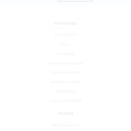
Informacija
Apie CEMETY
D.U.K.
Straipsniai
Savivaldybių sąrašas
Privatumo politika
Mokėjimų politika
ES projektai
Slapukų nustatymai
Paieška
Velionių paieška