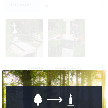
Kapavietės nr.
001
Nuotraukų ir duomenų atnaujinimas
2
1
1
2
1