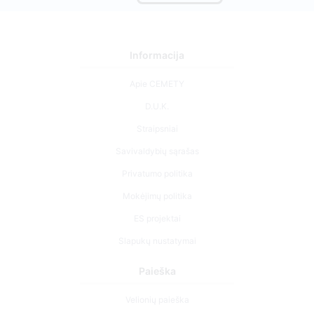
Informacija
Apie CEMETY
D.U.K.
Straipsniai
Savivaldybių sąrašas
Privatumo politika
Mokėjimų politika
ES projektai
Slapukų nustatymai
Paieška
Velionių paieška