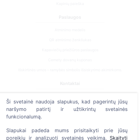
Kapinių paieška
Paslaugos
Atminimo medelis
QR atminimo ženkliukas
Kapaviečių priežiūros paslaugos
Cemety dovanų kuponas
Išskirtinės urnos – ramybės simbolis išsiskyrimo akimirkoms.
Kontaktai
UAB "Kapinių valdymo sprendimai", 304241197
Ši svetainė naudoja slapukus, kad pagerintų jūsų
+370 612 08926 (I-V 8:00 - 16:45)
naršymo patirtį ir užtikrintų svetainės
info@cemety.lt
funkcionalumą.
Veiklą vykdome visoje Lietuvoje!
Slapukai padeda mums prisitaikyti prie jūsų
poreikių ir analizuoti svetainės veikimą.
Skaityti