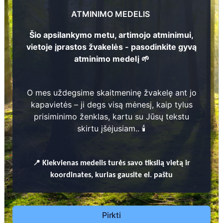
Jakubėnienė
Jakubėnas
Marijona Užubalienė
?
Kazys Užubalis
?
ATMINIMO MEDELIS
9
4
?
-
?
-
Šio apsilankymo metu, artimojo atminimui,
vietoje įprastos žvakelės - pasodinkite gyvą
1
9
0
4
-
1
9
9
1
9
4
7
-
1
9
9
atminimo medelį 🌱
O mes uždegsime skaitmeninę žvakelę ant jo
Prieinamos paslaugos:
kapavietės – ji degs visą mėnesį, kaip tylus
prisiminimo ženklas, kartu su Jūsų tekstu
Atminimo medelis
skirtu įšėjusiam.. 🕯️
Pasodinkite atminimo medelį artimo
žmogaus atminimui – gyvą simbolį, augantį
📍
Kiekvienas
medelis turės savo tikslią vietą ir
kartu su nauju Lietuvos mišku.
koordinates, kurias gausite el. paštu
🌳 Pasirinkite artimąjį, kurio atminimui skiriate
medelį, ir palikite jam skirtą atminimo žinutę.
🕯️ O mes, Jūsų vardu, uždegsime
skaitmeninę
Pirkti
žvakelę artimojo kapavietėje
, kuri švies vieną