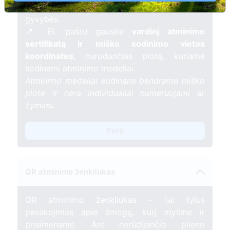
mėnesį – tarsi tiltas tarp prisiminimo ir
gyvybės.
📍 El. paštu gausite
vardinį atminimo
sertifikatą ir miško sodinimo vietos
koordinates
, nurodančias plotą, kuriame
sodinami atminimo medeliai.
Atminimo medeliai sodinami bendrame miško
plote ir nėra individualiai numeruojami ar
žymimi.
Pirkti
QR atminimo ženkliukas
QR atminimo ženkliukas – tai tylus
pasakojimas apie žmogų, kurį mylime ir
prisimename. Ant nerūdijančio plieno