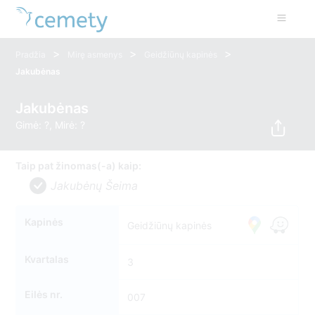
>
>
>
Pradžia
Mirę asmenys
Geidžiūnų kapinės
Jakubėnas
Jakubėnas
Gimė: ?, Mirė: ?
Taip pat žinomas(-a) kaip:
Jakubėnų Šeima
Kapinės
Geidžiūnų kapinės
Kvartalas
3
Eilės nr.
007