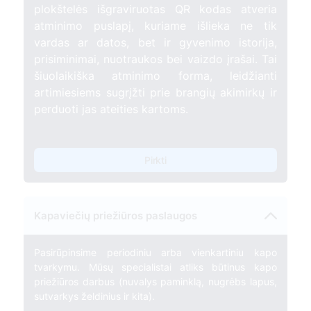
plokštelės išgraviruotas QR kodas atveria
atminimo puslapį, kuriame išlieka ne tik
vardas ar datos, bet ir gyvenimo istorija,
prisiminimai, nuotraukos bei vaizdo įrašai. Tai
šiuolaikiška atminimo forma, leidžianti
artimiesiems sugrįžti prie brangių akimirkų ir
perduoti jas ateities kartoms.
Pirkti
Kapaviečių priežiūros paslaugos
Pasirūpinsime periodiniu arba vienkartiniu kapo
tvarkymu. Mūsų specialistai atliks būtinus kapo
priežiūros darbus (nuvalys paminklą, nugrėbs lapus,
sutvarkys želdinius ir kita).