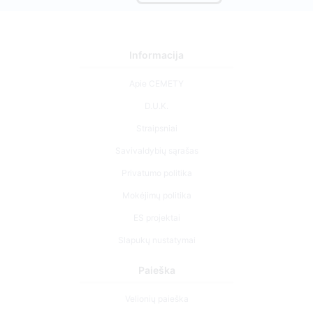
Informacija
Apie CEMETY
D.U.K.
Straipsniai
Savivaldybių sąrašas
Privatumo politika
Mokėjimų politika
ES projektai
Slapukų nustatymai
Paieška
Velionių paieška