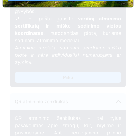
mėnesį – tarsi tiltas tarp prisiminimo ir
gyvybės.
📍 El. paštu gausite
vardinį atminimo
sertifikatą ir miško sodinimo vietos
koordinates
, nurodančias plotą, kuriame
sodinami atminimo medeliai.
Atminimo medeliai sodinami bendrame miško
plote ir nėra individualiai numeruojami ar
žymimi.
Pirkti
QR atminimo ženkliukas
QR atminimo ženkliukas – tai tylus
pasakojimas apie žmogų, kurį mylime ir
prisimename. Ant nerūdijančio plieno