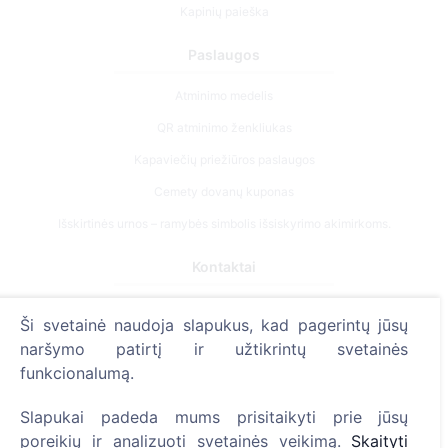
Kapinių paieška
Paslaugos
Atminimo medelis
QR atminimo ženkliukas
Kapaviečių priežiūros paslaugos
Cemety dovanų kuponas
Išskirtinės urnos – ramybės simbolis išsiskyrimo akimirkoms.
Kontaktai
UAB "Kapinių valdymo sprendimai", 304241197
Ši svetainė naudoja slapukus, kad pagerintų jūsų
+370 612 08926 (I-V 8:00 - 16:45)
naršymo patirtį ir užtikrintų svetainės
info@cemety.lt
funkcionalumą.
Veiklą vykdome visoje Lietuvoje!
Slapukai padeda mums prisitaikyti prie jūsų
poreikių ir analizuoti svetainės veikimą.
Skaityti