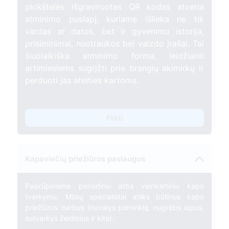
plokštelės išgraviruotas QR kodas atveria
atminimo puslapį, kuriame išlieka ne tik
vardas ar datos, bet ir gyvenimo istorija,
prisiminimai, nuotraukos bei vaizdo įrašai. Tai
šiuolaikiška atminimo forma, leidžianti
artimiesiems sugrįžti prie brangių akimirkų ir
perduoti jas ateities kartoms.
Pirkti
Kapaviečių priežiūros paslaugos
Pasirūpinsime periodiniu arba vienkartiniu kapo
tvarkymu. Mūsų specialistai atliks būtinus kapo
priežiūros darbus (nuvalys paminklą, nugrėbs lapus,
sutvarkys želdinius ir kita).