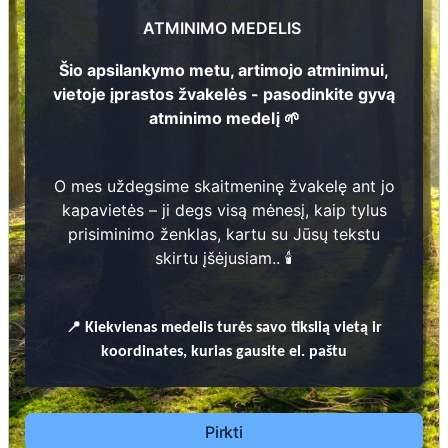
Leonas Zimka
8
ATMINIMO MEDELIS
1
9
0
7 -
1
9
7
3
Šio apsilankymo metu, artimojo atminimui,
vietoje įprastos žvakelės - pasodinkite gyvą
Zigmantas Zimka
atminimo medelį 🌱
2
1
9
3
3 -
2
0
0
2
39
O mes uždegsime skaitmeninę žvakelę ant jo
Prieinamos paslaugos:
kapavietės – ji degs visą mėnesį, kaip tylus
prisiminimo ženklas, kartu su Jūsų tekstu
Atminimo medelis
skirtu įšėjusiam.. 🕯️
Pasodinkite atminimo medelį artimo
žmogaus atminimui – gyvą simbolį, augantį
📍
Kiekvienas
medelis turės savo tikslią vietą ir
kartu su nauju Lietuvos mišku.
koordinates, kurias gausite el. paštu
🌳 Pasirinkite artimąjį, kurio atminimui skiriate
medelį, ir palikite jam skirtą atminimo žinutę.
🕯️ O mes, Jūsų vardu, uždegsime
skaitmeninę
Pirkti
žvakelę artimojo kapavietėje
, kuri švies vieną