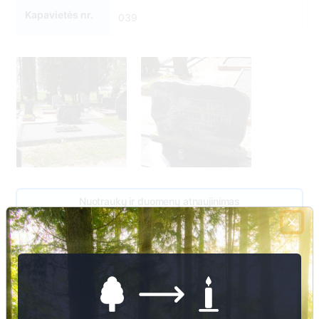
Kapavietės nr.
039
Nuotraukų ir duomenų atnaujinimas
40
1