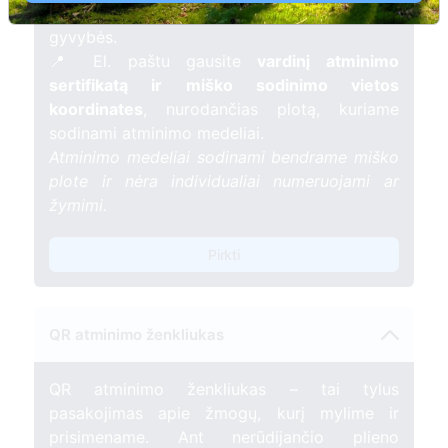
mėnesį – tarsi tiltas tarp prisiminimo ir
gyvybės.
📍 El. paštu gausite
vardinį atminimo
sertifikatą ir miško sodinimo vietos
koordinates
, nurodančias plotą, kuriame
sodinami atminimo medeliai.
Atminimo medeliai sodinami bendrame miško
plote ir nėra individualiai numeruojami ar
žymimi.
Pirkti
QR atminimo ženkliukas
QR atminimo ženkliukas – tai tylus
pasakojimas apie žmogų, kurį mylime ir
prisimename. Ant nerūdijančio plieno