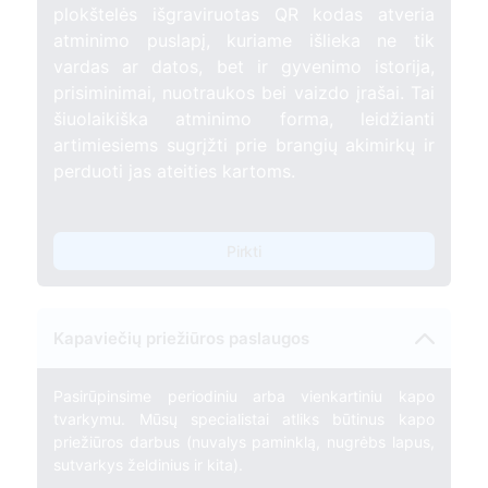
plokštelės išgraviruotas QR kodas atveria
atminimo puslapį, kuriame išlieka ne tik
vardas ar datos, bet ir gyvenimo istorija,
prisiminimai, nuotraukos bei vaizdo įrašai. Tai
šiuolaikiška atminimo forma, leidžianti
artimiesiems sugrįžti prie brangių akimirkų ir
perduoti jas ateities kartoms.
Pirkti
Kapaviečių priežiūros paslaugos
Pasirūpinsime periodiniu arba vienkartiniu kapo
tvarkymu. Mūsų specialistai atliks būtinus kapo
priežiūros darbus (nuvalys paminklą, nugrėbs lapus,
sutvarkys želdinius ir kita).