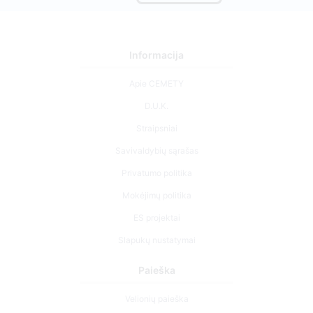
Informacija
Apie CEMETY
D.U.K.
Straipsniai
Savivaldybių sąrašas
Privatumo politika
Mokėjimų politika
ES projektai
Slapukų nustatymai
Paieška
Velionių paieška