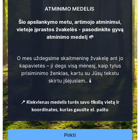
128
?
? -
Gasiūnienė
ATMINIMO MEDELIS
?
3
? -
Šio apsilankymo metu, artimojo atminimui,
2
vietoje įprastos žvakelės - pasodinkite gyvą
Černiauskas
atminimo medelį 🌱
?
? -
129
2
O mes uždegsime skaitmeninę žvakelę ant jo
Prieinamos paslaugos:
kapavietės – ji degs visą mėnesį, kaip tylus
1
prisiminimo ženklas, kartu su Jūsų tekstu
Atminimo medelis
1
skirtu įšėjusiam.. 🕯️
Pasodinkite atminimo medelį artimo
žmogaus atminimui – gyvą simbolį, augantį
📍
Kiekvienas
medelis turės savo tikslią vietą ir
kartu su nauju Lietuvos mišku.
koordinates, kurias gausite el. paštu
🌳 Pasirinkite artimąjį, kurio atminimui skiriate
medelį, ir palikite jam skirtą atminimo žinutę.
🕯️ O mes, Jūsų vardu, uždegsime
skaitmeninę
Pirkti
žvakelę artimojo kapavietėje
, kuri švies vieną