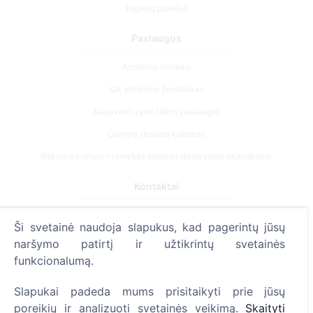
Kapinių paieška
Paslaugos
Atminimo medelis
QR atminimo ženkliukas
Kapaviečių priežiūros paslaugos
Cemety dovanų kuponas
Išskirtinės urnos – ramybės simbolis išsiskyrimo akimirkoms.
Kontaktai
UAB "Kapinių valdymo sprendimai", 304241197
Ši svetainė naudoja slapukus, kad pagerintų jūsų
+370 612 08926 (I-V 8:00 - 16:45)
naršymo patirtį ir užtikrintų svetainės
info@cemety.lt
funkcionalumą.
Veiklą vykdome visoje Lietuvoje!
Slapukai padeda mums prisitaikyti prie jūsų
poreikių ir analizuoti svetainės veikimą.
Skaityti