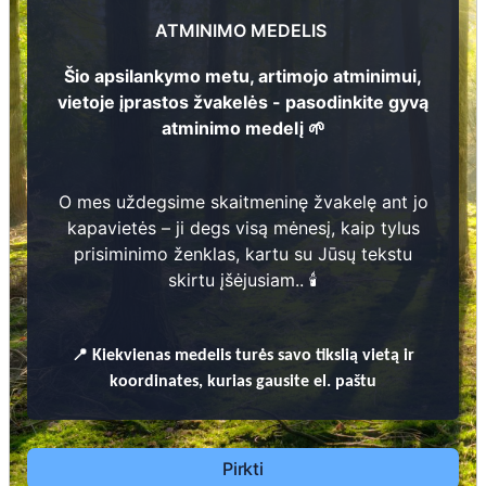
? - ?
ATMINIMO MEDELIS
Mažuika
3
? - ?
Šio apsilankymo metu, artimojo atminimui,
2
vietoje įprastos žvakelės - pasodinkite gyvą
Cinauskas
? - ?
atminimo medelį 🌱
186
2
O mes uždegsime skaitmeninę žvakelę ant jo
Prieinamos paslaugos:
kapavietės – ji degs visą mėnesį, kaip tylus
1
prisiminimo ženklas, kartu su Jūsų tekstu
Atminimo medelis
skirtu įšėjusiam.. 🕯️
Pasodinkite atminimo medelį artimo
žmogaus atminimui – gyvą simbolį, augantį
📍
Kiekvienas
medelis turės savo tikslią vietą ir
kartu su nauju Lietuvos mišku.
koordinates, kurias gausite el. paštu
🌳 Pasirinkite artimąjį, kurio atminimui skiriate
medelį, ir palikite jam skirtą atminimo žinutę.
🕯️ O mes, Jūsų vardu, uždegsime
skaitmeninę
Pirkti
žvakelę artimojo kapavietėje
, kuri švies vieną