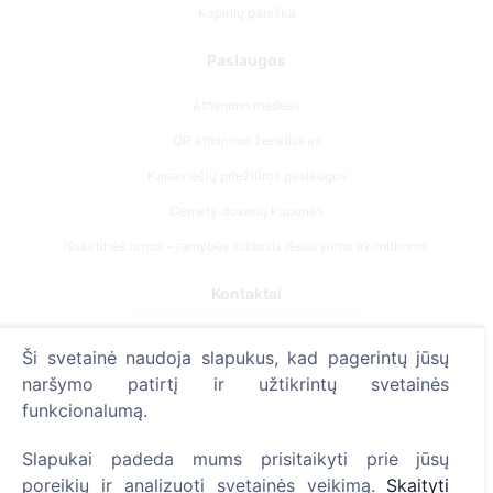
Kapinių paieška
Paslaugos
Atminimo medelis
QR atminimo ženkliukas
Kapaviečių priežiūros paslaugos
Cemety dovanų kuponas
Išskirtinės urnos – ramybės simbolis išsiskyrimo akimirkoms.
Kontaktai
UAB "Kapinių valdymo sprendimai", 304241197
Ši svetainė naudoja slapukus, kad pagerintų jūsų
+370 612 08926 (I-V 8:00 - 16:45)
naršymo patirtį ir užtikrintų svetainės
info@cemety.lt
funkcionalumą.
Veiklą vykdome visoje Lietuvoje!
Slapukai padeda mums prisitaikyti prie jūsų
poreikių ir analizuoti svetainės veikimą.
Skaityti