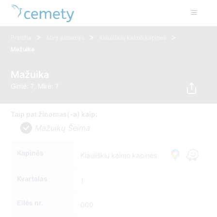
>
>
>
Pradžia
Mirę asmenys
Kiauliškių kaimo kapinės
Mažuika
Mažuika
Gimė: ?, Mirė: ?
Taip pat žinomas(-a) kaip:
Mažuikų Šeima
Kapinės
Kiauliškių kaimo kapinės
Kvartalas
1
Eilės nr.
000