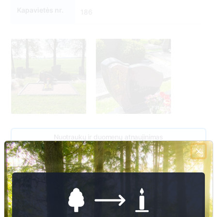
Kapavietės nr.
186
Nuotraukų ir duomenų atnaujinimas
Mažuikienė