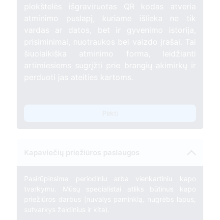
plokštelės išgraviruotas QR kodas atveria
atminimo puslapį, kuriame išlieka ne tik
vardas ar datos, bet ir gyvenimo istorija,
prisiminimai, nuotraukos bei vaizdo įrašai. Tai
šiuolaikiška atminimo forma, leidžianti
artimiesiems sugrįžti prie brangių akimirkų ir
perduoti jas ateities kartoms.
Pirkti
Kapaviečių priežiūros paslaugos
Pasirūpinsime periodiniu arba vienkartiniu kapo
tvarkymu. Mūsų specialistai atliks būtinus kapo
priežiūros darbus (nuvalys paminklą, nugrėbs lapus,
sutvarkys želdinius ir kita).