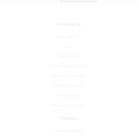
Informacija
Apie CEMETY
D.U.K.
Straipsniai
Savivaldybių sąrašas
Privatumo politika
Mokėjimų politika
ES projektai
Slapukų nustatymai
Paieška
Velionių paieška