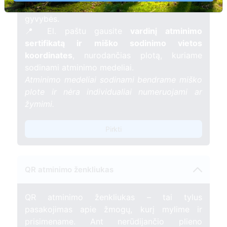
mėnesį – tarsi tiltas tarp prisiminimo ir
gyvybės.
📍 El. paštu gausite
vardinį atminimo
sertifikatą ir miško sodinimo vietos
koordinates
, nurodančias plotą, kuriame
sodinami atminimo medeliai.
Atminimo medeliai sodinami bendrame miško
plote ir nėra individualiai numeruojami ar
žymimi.
Pirkti
QR atminimo ženkliukas
QR atminimo ženkliukas – tai tylus
pasakojimas apie žmogų, kurį mylime ir
prisimename. Ant nerūdijančio plieno