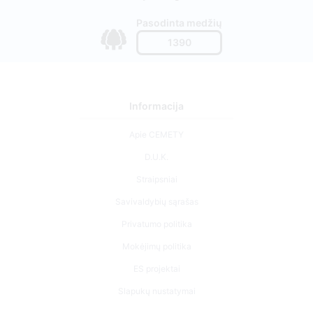
Pasodinta medžių
1390
Informacija
Apie CEMETY
D.U.K.
Straipsniai
Savivaldybių sąrašas
Privatumo politika
Mokėjimų politika
ES projektai
Slapukų nustatymai