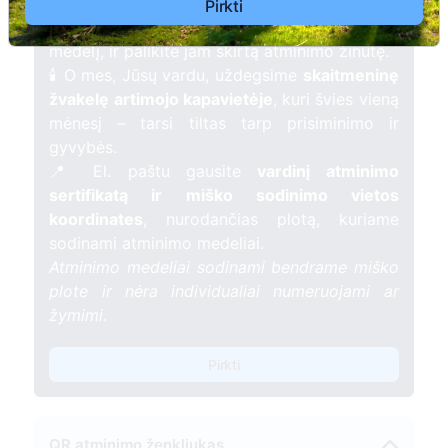
kartu su nauju Lietuvos mišku.
Pirkti
🌳 Pasirinkite artimąjį, kurio atminimui skiriate
medelį, ir palikite jam skirtą atminimo žinutę.
🕯️ O mes, Jūsų vardu, uždegsime
skaitmeninę
žvakelę artimojo kapavietėje
, kuri švies vieną
mėnesį – tarsi tiltas tarp prisiminimo ir
gyvybės.
📍 El. paštu gausite
vardinį atminimo
sertifikatą ir miško sodinimo vietos
koordinates
, nurodančias plotą, kuriame
sodinami atminimo medeliai.
Atminimo medeliai sodinami bendrame miško
plote ir nėra individualiai numeruojami ar
žymimi.
Pirkti
QR atminimo ženkliukas