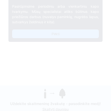
Pasirūpinsime periodiniu arba vienkartiniu kapo
tvarkymu. Mūsų specialistai atliks būtinus kapo
priežiūros darbus (nuvalys paminklą, nugrėbs lapus,
sutvarkys želdinius ir kita).
Pirkti
Uždekite skaitmeninę žvakutę - pasodinkite medį!
Skaityti daugiau