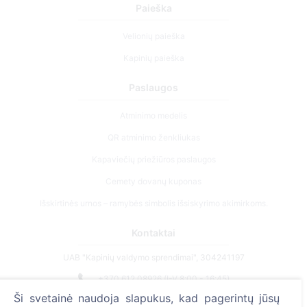
Paieška
Velionių paieška
Kapinių paieška
Paslaugos
Atminimo medelis
QR atminimo ženkliukas
Kapaviečių priežiūros paslaugos
Cemety dovanų kuponas
Išskirtinės urnos – ramybės simbolis išsiskyrimo akimirkoms.
Kontaktai
UAB "Kapinių valdymo sprendimai", 304241197
+370 612 08926 (I-V 8:00 - 16:45)
Ši svetainė naudoja slapukus, kad pagerintų jūsų
info@cemety.lt