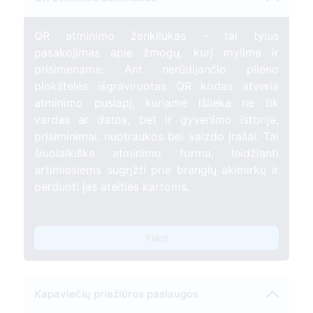
QR atminimo ženkliukas – tai tylus
pasakojimas apie žmogų, kurį mylime ir
prisimename. Ant nerūdijančio plieno
plokštelės išgraviruotas QR kodas atveria
atminimo puslapį, kuriame išlieka ne tik
vardas ar datos, bet ir gyvenimo istorija,
prisiminimai, nuotraukos bei vaizdo įrašai. Tai
šiuolaikiška atminimo forma, leidžianti
artimiesiems sugrįžti prie brangių akimirkų ir
perduoti jas ateities kartoms.
Pirkti
Kapaviečių priežiūros paslaugos