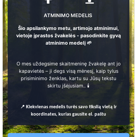
44
Kazimieras Norkūnas
2
1906 - 1986
ATMINIMO MEDELIS
Šio apsilankymo metu, artimojo atminimui,
Veronika Knyvienė
1931 - 2020
vietoje įprastos žvakelės - pasodinkite gyvą
1
Leonora Norkūnienė
atminimo medelį 🌱
2
1905 - 1982
O mes uždegsime skaitmeninę žvakelę ant jo
kapavietės – ji degs visą mėnesį, kaip tylus
prisiminimo ženklas, kartu su Jūsų tekstu
skirtu įšėjusiam.. 🕯️
Prieinamos paslaugos:
Atminimo medelis
📍
Kiekvienas
medelis turės savo tikslią vietą ir
koordinates, kurias gausite el. paštu
Pasodinkite atminimo medelį artimo
žmogaus atminimui – gyvą simbolį, augantį