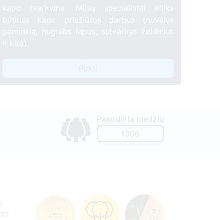
kapo tvarkymu. Mūsų specialistai atliks
būtinus kapo priežiūros darbus (nuvalys
paminklą, nugrėbs lapus, sutvarkys želdinius
ir kita).
Pirkti
Pasodinta medžių
1390
o
197