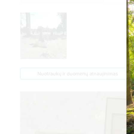
Nuotraukų ir duomenų atnaujinimas
Jonas
Rožė S