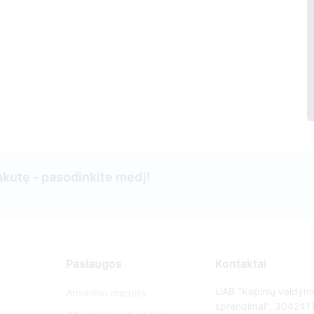
kutę - pasodinkite medį!
Paslaugos
Kontaktai
UAB "Kapinių valdym
Atminimo medelis
sprendimai", 304241