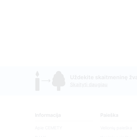
Uždekite skaitmeninę žva
Skaityti daugiau
Informacija
Paieška
Apie CEMETY
Velionių paieška