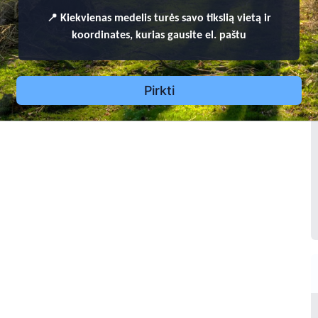
? - ?
📍
Kiekvienas
medelis turės savo tikslią vietą ir
koordinates, kurias gausite el. paštu
Pirkti