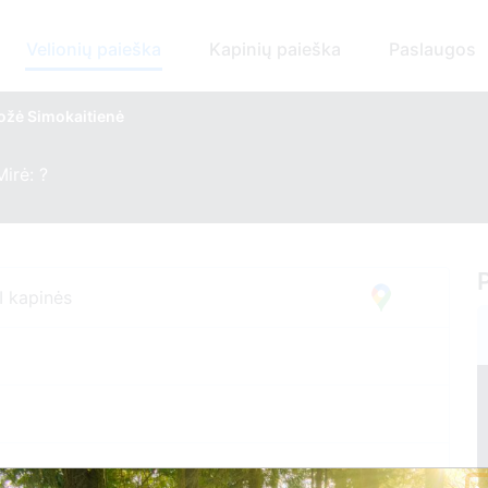
Velionių paieška
Kapinių paieška
Paslaugos
ožė Simokaitienė
Mirė: ?
I kapinės