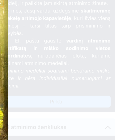
medelį, ir palikite jam skirtą atminimo žinutę.
🕯️ O mes, Jūsų vardu, uždegsime
skaitmeninę
žvakelę artimojo kapavietėje
, kuri švies vieną
mėnesį – tarsi tiltas tarp prisiminimo ir
gyvybės.
📍 El. paštu gausite
vardinį atminimo
sertifikatą ir miško sodinimo vietos
koordinates
, nurodančias plotą, kuriame
sodinami atminimo medeliai.
Atminimo medeliai sodinami bendrame miško
plote ir nėra individualiai numeruojami ar
žymimi.
15A
Pirkti
1
QR atminimo ženkliukas