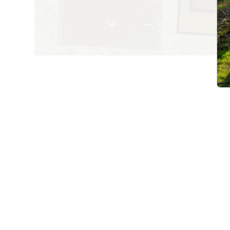
46A
1