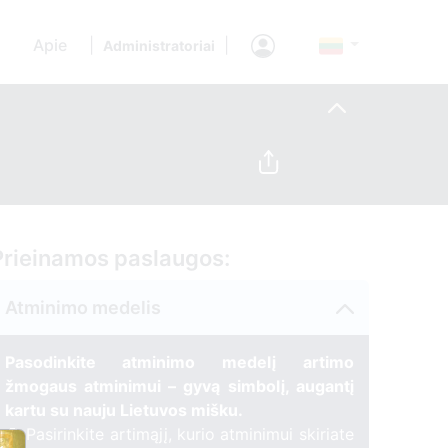
Apie
|
|
Administratoriai
Prieinamos paslaugos:
Atminimo medelis
Pasodinkite atminimo medelį artimo
žmogaus atminimui – gyvą simbolį, augantį
kartu su nauju Lietuvos mišku.
🌳 Pasirinkite artimąjį, kurio atminimui skiriate