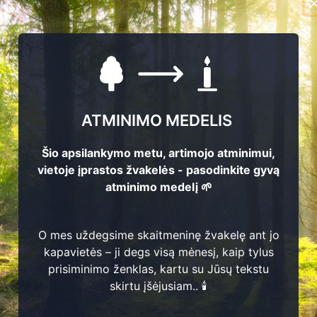
ATMINIMO MEDELIS
Šio apsilankymo metu, artimojo atminimui,
vietoje įprastos žvakelės - pasodinkite gyvą
atminimo medelį 🌱
O mes uždegsime skaitmeninę žvakelę ant jo
kapavietės – ji degs visą mėnesį, kaip tylus
prisiminimo ženklas, kartu su Jūsų tekstu
2
 Simokaitis
skirtu įšėjusiam.. 🕯️
? - ?
46
imokaitienė
1