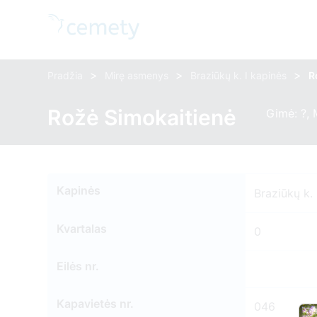
>
>
>
Pradžia
Mirę asmenys
Braziūkų k. I kapinės
R
Rožė Simokaitienė
Gimė: ?, 
Kapinės
Braziūkų k. 
Kvartalas
0
Eilės nr.
Kapavietės nr.
046