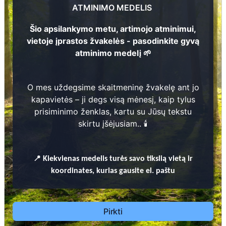
ATMINIMO MEDELIS
Šio apsilankymo metu, artimojo atminimui,
vietoje įprastos žvakelės - pasodinkite gyvą
atminimo medelį 🌱
2
1
Prieinamos paslaugos:
O mes uždegsime skaitmeninę žvakelę ant jo
Atminimo medelis
kapavietės – ji degs visą mėnesį, kaip tylus
prisiminimo ženklas, kartu su Jūsų tekstu
Pasodinkite atminimo medelį artimo
skirtu įšėjusiam.. 🕯️
žmogaus atminimui – gyvą simbolį, augantį
kartu su nauju Lietuvos mišku.
🌳 Pasirinkite artimąjį, kurio atminimui skiriate
📍
Kiekvienas
medelis turės savo tikslią vietą ir
medelį, ir palikite jam skirtą atminimo žinutę.
koordinates, kurias gausite el. paštu
🕯️ O mes, Jūsų vardu, uždegsime
skaitmeninę
žvakelę artimojo kapavietėje
, kuri švies vieną
mėnesį – tarsi tiltas tarp prisiminimo ir
Pirkti
gyvybės.
📍 El. paštu gausite
vardinį atminimo