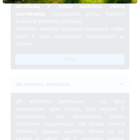
sertifikatą ir miško sodinimo vietos
koordinates
, nurodančias plotą, kuriame
sodinami atminimo medeliai.
Atminimo medeliai sodinami bendrame miško
plote ir nėra individualiai numeruojami ar
žymimi.
Pirkti
QR atminimo ženkliukas
QR atminimo ženkliukas – tai tylus
pasakojimas apie žmogų, kurį mylime ir
prisimename. Ant nerūdijančio plieno
plokštelės išgraviruotas QR kodas atveria
atminimo puslapį, kuriame išlieka ne tik
vardas ar datos, bet ir gyvenimo istorija,