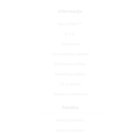
Informacija
Apie CEMETY
D.U.K.
Straipsniai
Savivaldybių sąrašas
Privatumo politika
Mokėjimų politika
ES projektai
Slapukų nustatymai
Paieška
Velionių paieška
Kapinių paieška