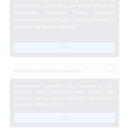
prisiminimai, nuotraukos bei vaizdo įrašai. Tai
šiuolaikiška atminimo forma, leidžianti
artimiesiems sugrįžti prie brangių akimirkų ir
perduoti jas ateities kartoms.
Pirkti
Kapaviečių priežiūros paslaugos
Pasirūpinsime periodiniu arba vienkartiniu kapo
tvarkymu. Mūsų specialistai atliks būtinus kapo
priežiūros darbus (nuvalys paminklą, nugrėbs lapus,
sutvarkys želdinius ir kita).
Pirkti