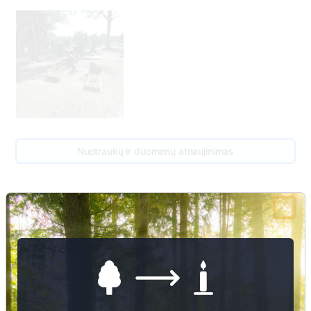
Nuotraukų ir duomenų atnaujinimas
Juozas Balsys
1912 - 1946
1
3