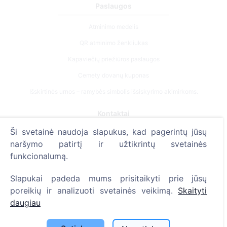
Paslaugos
Atminimo medelis
QR atminimo ženkliukas
Kapaviečių priežiūros paslaugos
Cemety dovanų kuponas
Išskirtinės urnos – ramybės simbolis išsiskyrimo akimirkoms.
Kontaktai
Ši svetainė naudoja slapukus, kad pagerintų jūsų
UAB "Kapinių valdymo sprendimai", 304241197
naršymo patirtį ir užtikrintų svetainės
+370 612 08926 (I-V 8:00 - 16:45)
funkcionalumą.
info@cemety.lt
Slapukai padeda mums prisitaikyti prie jūsų
Veiklą vykdome visoje Lietuvoje!
poreikių ir analizuoti svetainės veikimą.
Skaityti
daugiau