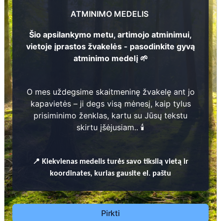
1854 - 1941
41
ATMINIMO MEDELIS
Stasiukas Pupius
1
1939 - 1941
...
Šio apsilankymo metu, artimojo atminimui,
vietoje įprastos žvakelės - pasodinkite gyvą
atminimo medelį 🌱
O mes uždegsime skaitmeninę žvakelę ant jo
Prieinamos paslaugos:
47
1
kapavietės – ji degs visą mėnesį, kaip tylus
prisiminimo ženklas, kartu su Jūsų tekstu
Atminimo medelis
skirtu įšėjusiam.. 🕯️
Pasodinkite atminimo medelį artimo
žmogaus atminimui – gyvą simbolį, augantį
📍
Kiekvienas
medelis turės savo tikslią vietą ir
kartu su nauju Lietuvos mišku.
koordinates, kurias gausite el. paštu
🌳 Pasirinkite artimąjį, kurio atminimui skiriate
medelį, ir palikite jam skirtą atminimo žinutę.
🕯️ O mes, Jūsų vardu, uždegsime
skaitmeninę
Pirkti
žvakelę artimojo kapavietėje
, kuri švies vieną