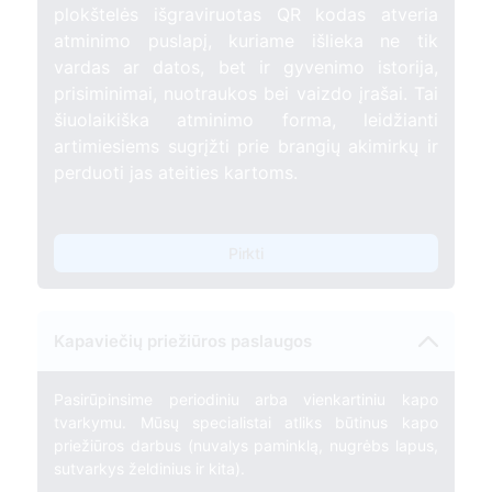
plokštelės išgraviruotas QR kodas atveria
atminimo puslapį, kuriame išlieka ne tik
vardas ar datos, bet ir gyvenimo istorija,
prisiminimai, nuotraukos bei vaizdo įrašai. Tai
šiuolaikiška atminimo forma, leidžianti
artimiesiems sugrįžti prie brangių akimirkų ir
perduoti jas ateities kartoms.
Pirkti
Kapaviečių priežiūros paslaugos
Pasirūpinsime periodiniu arba vienkartiniu kapo
tvarkymu. Mūsų specialistai atliks būtinus kapo
priežiūros darbus (nuvalys paminklą, nugrėbs lapus,
sutvarkys želdinius ir kita).