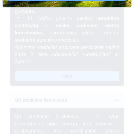
mėnesį – tarsi tiltas tarp prisiminimo ir
gyvybės.
📍 El. paštu gausite
vardinį atminimo
sertifikatą ir miško sodinimo vietos
koordinates
, nurodančias plotą, kuriame
sodinami atminimo medeliai.
Atminimo medeliai sodinami bendrame miško
plote ir nėra individualiai numeruojami ar
žymimi.
Pirkti
QR atminimo ženkliukas
QR atminimo ženkliukas – tai tylus
pasakojimas apie žmogų, kurį mylime ir
prisimename. Ant nerūdijančio plieno