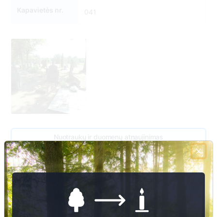
Kapavietės nr.
041
Nuotraukų ir duomenų atnaujinimas
40
1
39
1
3
Ieva Pupiai