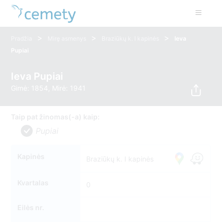
>
>
>
Pradžia
Mirę asmenys
Braziūkų k. I kapinės
Ieva
Pupiai
Ieva Pupiai
Gimė: 1854, Mirė: 1941
Taip pat žinomas(-a) kaip:
Pupiai
Kapinės
Braziūkų k. I kapinės
Kvartalas
0
Eilės nr.