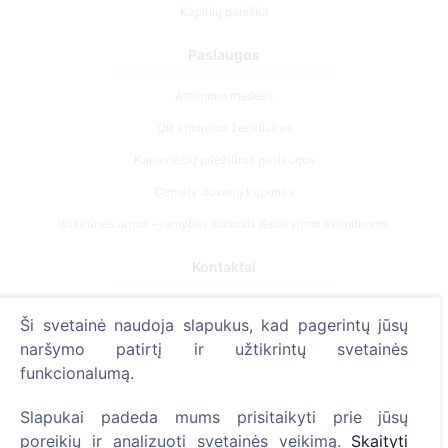
Kapinių paieška
Paslaugos
Atminimo medelis
QR atminimo ženkliukas
Kapaviečių priežiūros paslaugos
Cemety dovanų kuponas
Išskirtinės urnos – ramybės simbolis išsiskyrimo akimirkoms.
Kontaktai
UAB "Kapinių valdymo sprendimai", 304241197
Ši svetainė naudoja slapukus, kad pagerintų jūsų
+370 612 08926 (I-V 8:00 - 16:45)
naršymo patirtį ir užtikrintų svetainės
info@cemety.lt
funkcionalumą.
Veiklą vykdome visoje Lietuvoje!
Slapukai padeda mums prisitaikyti prie jūsų
poreikių ir analizuoti svetainės veikimą.
Skaityti