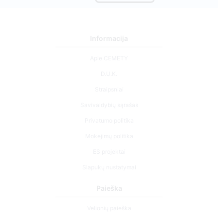
Informacija
Apie CEMETY
D.U.K.
Straipsniai
Savivaldybių sąrašas
Privatumo politika
Mokėjimų politika
ES projektai
Slapukų nustatymai
Paieška
Velionių paieška