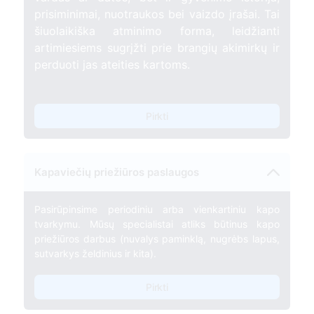
prisiminimai, nuotraukos bei vaizdo įrašai. Tai
šiuolaikiška atminimo forma, leidžianti
artimiesiems sugrįžti prie brangių akimirkų ir
perduoti jas ateities kartoms.
Pirkti
Kapaviečių priežiūros paslaugos
Pasirūpinsime periodiniu arba vienkartiniu kapo
tvarkymu. Mūsų specialistai atliks būtinus kapo
priežiūros darbus (nuvalys paminklą, nugrėbs lapus,
sutvarkys želdinius ir kita).
Pirkti