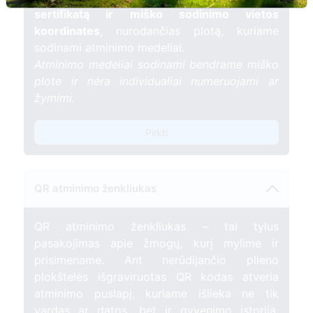
sertifikatą ir miško sodinimo vietos
koordinates
, nurodančias plotą, kuriame
sodinami atminimo medeliai.
Atminimo medeliai sodinami bendrame miško
plote ir nėra individualiai numeruojami ar
žymimi.
Pirkti
QR atminimo ženkliukas
QR atminimo ženkliukas – tai tylus
pasakojimas apie žmogų, kurį mylime ir
prisimename. Ant nerūdijančio plieno
plokštelės išgraviruotas QR kodas atveria
atminimo puslapį, kuriame išlieka ne tik
vardas ar datos, bet ir gyvenimo istorija,