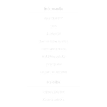
Informacija
Apie CEMETY
D.U.K.
Straipsniai
Savivaldybių sąrašas
Privatumo politika
Mokėjimų politika
ES projektai
Slapukų nustatymai
Paieška
Velionių paieška
Kapinių paieška