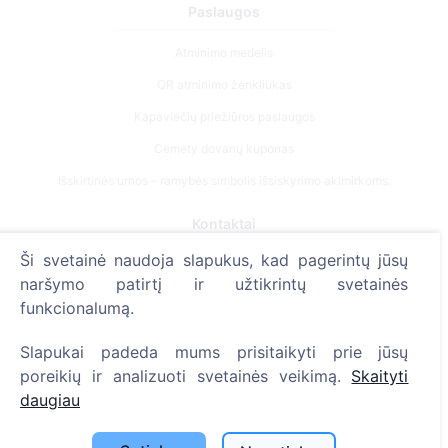
Paslaugos
Atminimo medelis
QR atminimo ženkliukas
Kapaviečių priežiūros paslaugos
Cemety dovanų kuponas
Išskirtinės urnos – ramybės simbolis išsiskyrimo akimirkoms.
Kontaktai
Ši svetainė naudoja slapukus, kad pagerintų jūsų
UAB "Kapinių valdymo sprendimai", 304241197
naršymo patirtį ir užtikrintų svetainės
+370 612 08926 (I-V 8:00 - 16:45)
funkcionalumą.
info@cemety.lt
Slapukai padeda mums prisitaikyti prie jūsų
Veiklą vykdome visoje Lietuvoje!
poreikių ir analizuoti svetainės veikimą.
Skaityti
daugiau