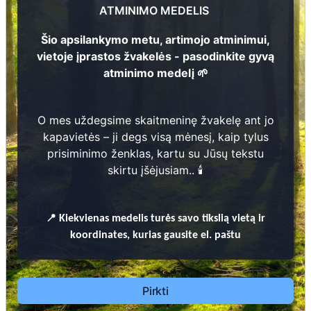
ATMINIMO MEDELIS
Šio apsilankymo metu, artimojo atminimui,
vietoje įprastos žvakelės - pasodinkite gyvą
atminimo medelį 🌱
12
1
Prieinamos paslaugos:
O mes uždegsime skaitmeninę žvakelę ant jo
Atminimo medelis
kapavietės – ji degs visą mėnesį, kaip tylus
prisiminimo ženklas, kartu su Jūsų tekstu
Pasodinkite atminimo medelį artimo
skirtu įšėjusiam.. 🕯️
žmogaus atminimui – gyvą simbolį, augantį
kartu su nauju Lietuvos mišku.
🌳 Pasirinkite artimąjį, kurio atminimui skiriate
📍
Kiekvienas
medelis turės savo tikslią vietą ir
medelį, ir palikite jam skirtą atminimo žinutę.
koordinates, kurias gausite el. paštu
🕯️ O mes, Jūsų vardu, uždegsime
skaitmeninę
žvakelę artimojo kapavietėje
, kuri švies vieną
mėnesį – tarsi tiltas tarp prisiminimo ir
Pirkti
gyvybės.
📍 El. paštu gausite
vardinį atminimo