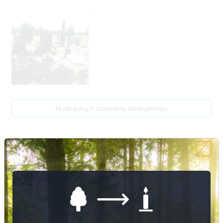
Nuotraukų ir duomenų atnaujinimas
52
1
Elžbieta Pupuvienė
1864 - 1934
51
1