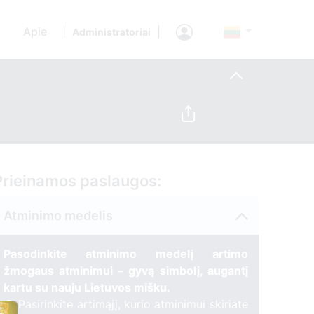
Apie
|
|
Administratoriai
Prieinamos paslaugos:
Atminimo medelis
Pasodinkite atminimo medelį artimo
žmogaus atminimui – gyvą simbolį, augantį
kartu su nauju Lietuvos mišku.
🌳 Pasirinkite artimąjį, kurio atminimui skiriate