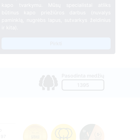
kapo tvarkymu. Mūsų specialistai atliks
būtinus kapo priežiūros darbus (nuvalys
paminklą, nugrėbs lapus, sutvarkys želdinius
ir kita).
Pirkti
Pasodinta medžių
1395
o
197