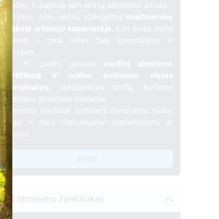
medelį, ir palikite jam skirtą atminimo žinutę.
🕯️ O mes, Jūsų vardu, uždegsime
skaitmeninę
žvakelę artimojo kapavietėje
, kuri švies vieną
mėnesį – tarsi tiltas tarp prisiminimo ir
gyvybės.
📍 El. paštu gausite
vardinį atminimo
sertifikatą ir miško sodinimo vietos
koordinates
, nurodančias plotą, kuriame
sodinami atminimo medeliai.
Atminimo medeliai sodinami bendrame miško
plote ir nėra individualiai numeruojami ar
žymimi.
Pirkti
QR atminimo ženkliukas