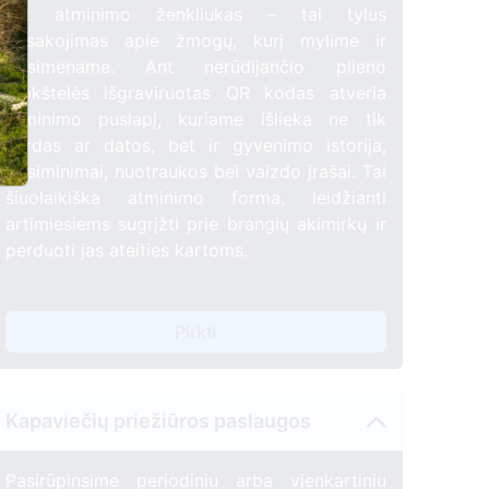
QR atminimo ženkliukas – tai tylus
pasakojimas apie žmogų, kurį mylime ir
prisimename. Ant nerūdijančio plieno
plokštelės išgraviruotas QR kodas atveria
atminimo puslapį, kuriame išlieka ne tik
vardas ar datos, bet ir gyvenimo istorija,
prisiminimai, nuotraukos bei vaizdo įrašai. Tai
šiuolaikiška atminimo forma, leidžianti
artimiesiems sugrįžti prie brangių akimirkų ir
perduoti jas ateities kartoms.
Pirkti
2
Kapaviečių priežiūros paslaugos
Pasirūpinsime periodiniu arba vienkartiniu