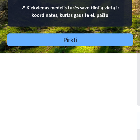
1
📍
Kiekvienas
medelis turės savo tikslią vietą ir
2
koordinates, kurias gausite el. paštu
3
Pirkti