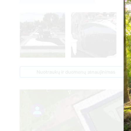
Nuotraukų ir duomenų atnaujinimas
2
4