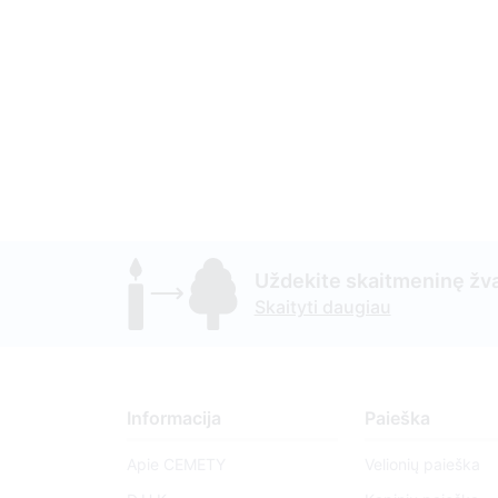
Uždekite skaitmeninę žva
Skaityti daugiau
Informacija
Paieška
Apie CEMETY
Velionių paieška