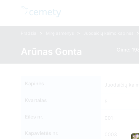
>
>
Pradžia
Mirę asmenys
Juodaičių kaimo kapinės
Arūnas Gonta
Gimė: 19
Kapinės
Juodaičių kai
Kvartalas
5
Eilės nr.
001
Kapavietės nr.
0003