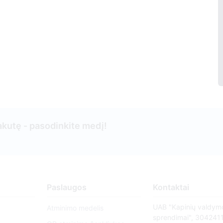
kutę - pasodinkite medį!
Paslaugos
Kontaktai
UAB "Kapinių valdym
Atminimo medelis
sprendimai", 304241