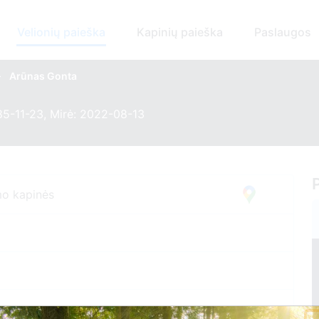
Velionių paieška
Kapinių paieška
Paslaugos
>
Arūnas Gonta
85-11-23, Mirė: 2022-08-13
mo kapinės