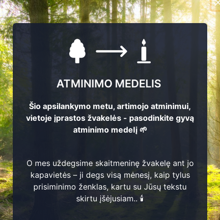
ATMINIMO MEDELIS
Šio apsilankymo metu, artimojo atminimui,
vietoje įprastos žvakelės - pasodinkite gyvą
atminimo medelį 🌱
E
g
i
d
i
j
u
s
r
a
n
y
9
7
8
-
2
0
2
1
1
1
O mes uždegsime skaitmeninę žvakelę ant jo
P
s
J
o
a
n
a
a
s
t
i
e
n
kapavietės – ji degs visą mėnesį, kaip tylus
2
9
2
9
-
2
0
2
1
1
prisiminimo ženklas, kartu su Jūsų tekstu
B
ė
2
3
Arūnas Gonta
skirtu įšėjusiam.. 🕯️
9
8
5
-
2
0
2
1
2