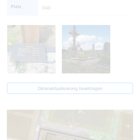
Platz
040
Datenaktualisierung beantragen
41
1
4
Bernardas Tauras