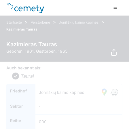
>
>
>
Startseite
Verstorbene
Joniliškių kaimo kapinės
Kazimieras Tauras
Kazimieras Tauras
Geboren: 1901, Gestorben: 1965
Auch bekannt als:
Taurai
Friedhof
Joniliškių kaimo kapinės
Sektor
1
Reihe
000