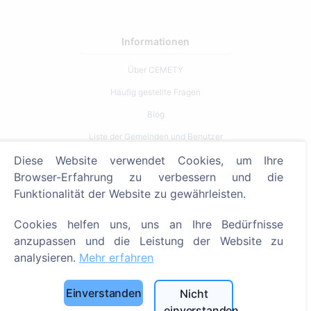
Informationen
Über CEMETY
Häufig gestellte Fragen
Blog
Liste der Gemeinden und Benutzer
Datenschutzrichtlinie
Diese Website verwendet Cookies, um Ihre
Browser-Erfahrung zu verbessern und die
Zahlungsverfahren
Funktionalität der Website zu gewährleisten.
Cookie-Einstellungen
Cookies helfen uns, uns an Ihre Bedürfnisse
Suche
anzupassen und die Leistung der Website zu
analysieren.
Mehr erfahren
Bestattete suchen
Friedhöfe suchen
Einverstanden
Nicht
einverstanden