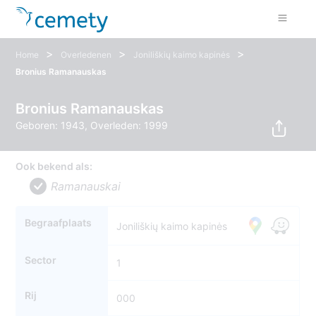
>
>
>
Home
Overledenen
Joniliškių kaimo kapinės
Bronius Ramanauskas
Bronius Ramanauskas
Geboren: 1943, Overleden: 1999
Ook bekend als:
Ramanauskai
Begraafplaats
Joniliškių kaimo kapinės
Sector
1
Rij
000