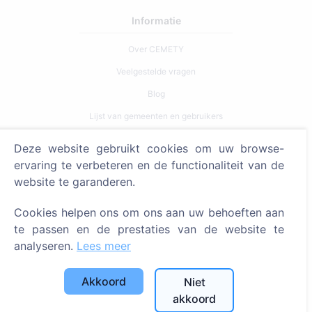
Informatie
Over CEMETY
Veelgestelde vragen
Blog
Lijst van gemeenten en gebruikers
Privacybeleid
Deze website gebruikt cookies om uw browse-
Betalingsbeleid
ervaring te verbeteren en de functionaliteit van de
website te garanderen.
Cookie-instellingen
Cookies helpen ons om ons aan uw behoeften aan
Zoeken
te passen en de prestaties van de website te
Zoeken naar overledenen
analyseren.
Lees meer
Zoeken naar begraafplaatsen
Akkoord
Niet
Diensten
akkoord