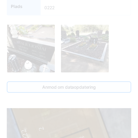
Plads
0222
Anmod om dataopdatering
195
3
2
222