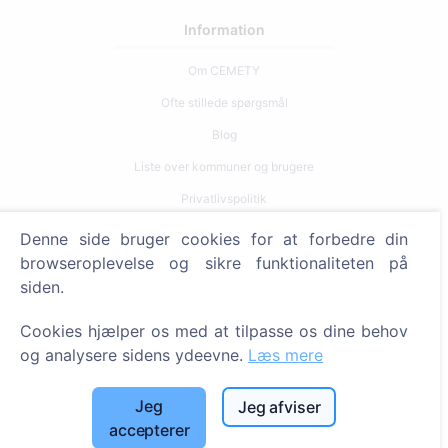
Information
Om CEMETY
Ofte stillede spørgsmål
Blog
Liste over kommuner og brugere
Privatlivspolitik
Betalingspolitik
Denne side bruger cookies for at forbedre din
browseroplevelse og sikre funktionaliteten på
Cookieindstillinger
siden.
Søg
Cookies hjælper os med at tilpasse os dine behov
Søg efter afdøde
og analysere sidens ydeevne.
Læs mere
Søg efter kirkegårde
Jeg
Jeg afviser
Tjenester
accepterer