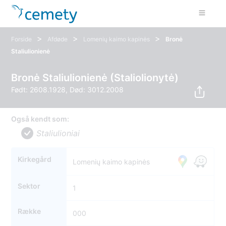
>
>
>
Forside
Afdøde
Lomenių kaimo kapinės
Bronė
Staliulionienė
Bronė Staliulionienė (Staliolionytė)
Født: 2608.1928, Død: 3012.2008
Også kendt som:
Staliulioniai
Kirkegård
Lomenių kaimo kapinės
Sektor
1
Række
000