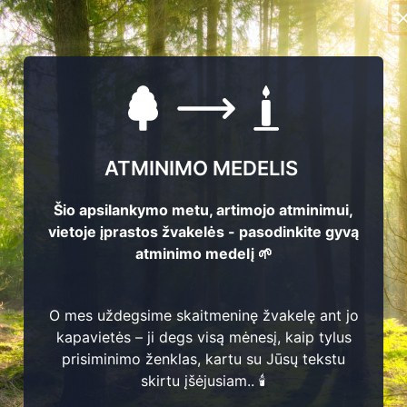
ATMINIMO MEDELIS
Šio apsilankymo metu, artimojo atminimui,
vietoje įprastos žvakelės - pasodinkite gyvą
atminimo medelį 🌱
O mes uždegsime skaitmeninę žvakelę ant jo
kapavietės – ji degs visą mėnesį, kaip tylus
prisiminimo ženklas, kartu su Jūsų tekstu
skirtu įšėjusiam.. 🕯️
195