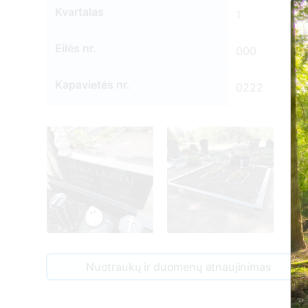
Kvartalas
1
Eilės nr.
000
Kapavietės nr.
0222
Nuotraukų ir duomenų atnaujinimas
3