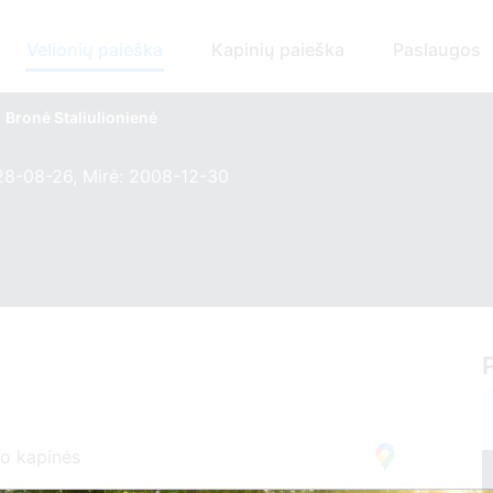
Velionių paieška
Kapinių paieška
Paslaugos
Bronė Staliulionienė
28-08-26, Mirė: 2008-12-30
o kapinės