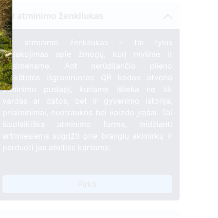
QR atminimo ženkliukas
QR atminimo ženkliukas – tai tylus
pasakojimas apie žmogų, kurį mylime ir
prisimename. Ant nerūdijančio plieno
plokštelės išgraviruotas QR kodas atveria
atminimo puslapį, kuriame išlieka ne tik
vardas ar datos, bet ir gyvenimo istorija,
prisiminimai, nuotraukos bei vaizdo įrašai. Tai
šiuolaikiška atminimo forma, leidžianti
artimiesiems sugrįžti prie brangių akimirkų ir
perduoti jas ateities kartoms.
Pirkti