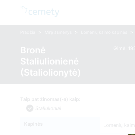
>
>
>
Pradžia
Mirę asmenys
Lomenių kaimo kapinės
Bronė
Gimė: 19
Staliulionienė
(Staliolionytė)
Taip pat žinomas(-a) kaip:
Staliulioniai
Kapinės
Lomenių kaim