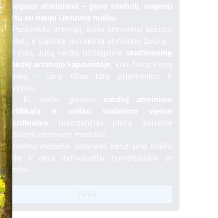
žmogaus atminimui – gyvą simbolį, augantį
kartu su nauju Lietuvos mišku.
🌳 Pasirinkite artimąjį, kurio atminimui skiriate
medelį, ir palikite jam skirtą atminimo žinutę.
🕯️ O mes, Jūsų vardu, uždegsime
skaitmeninę
žvakelę artimojo kapavietėje
, kuri švies vieną
mėnesį – tarsi tiltas tarp prisiminimo ir
gyvybės.
📍 El. paštu gausite
vardinį atminimo
sertifikatą ir miško sodinimo vietos
koordinates
, nurodančias plotą, kuriame
sodinami atminimo medeliai.
Atminimo medeliai sodinami bendrame miško
plote ir nėra individualiai numeruojami ar
žymimi.
Pirkti