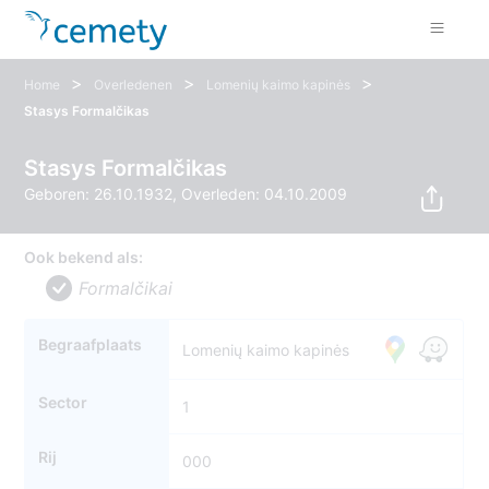
>
>
>
Home
Overledenen
Lomenių kaimo kapinės
Stasys Formalčikas
Stasys Formalčikas
Geboren: 26.10.1932, Overleden: 04.10.2009
Ook bekend als:
Formalčikai
Begraafplaats
Lomenių kaimo kapinės
Sector
1
Rij
000