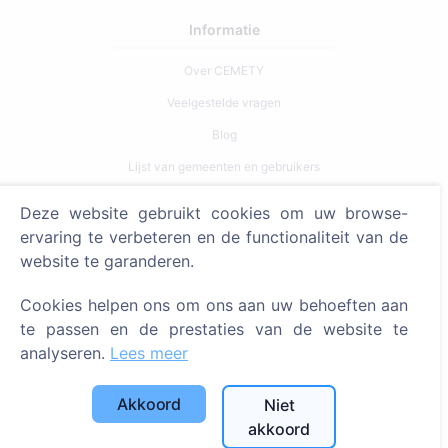
Informatie
Over CEMETY
Veelgestelde vragen
Blog
Lijst van gemeenten en gebruikers
Privacybeleid
Deze website gebruikt cookies om uw browse-
Betalingsbeleid
ervaring te verbeteren en de functionaliteit van de
website te garanderen.
Cookie-instellingen
Cookies helpen ons om ons aan uw behoeften aan
Zoeken
te passen en de prestaties van de website te
Zoeken naar overledenen
analyseren.
Lees meer
Zoeken naar begraafplaatsen
Akkoord
Niet
Diensten
akkoord