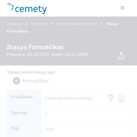
>
>
>
Главная
Усопшие
Lomenių kaimo kapinės
Stasys
Formalčikas
Stasys Formalčikas
Родился: 26.10.1932, Умер: 04.10.2009
Также известен(а) как:
Formalčikai
Кладбище
Lomenių kaimo kapinės
Сектор
1
Ряд
000