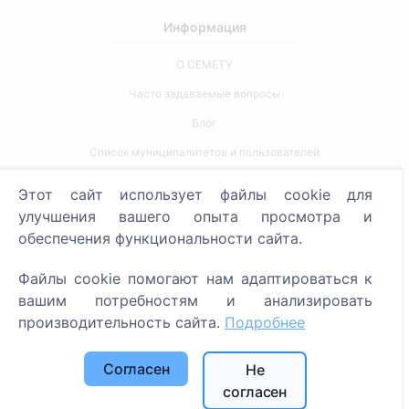
Информация
О CEMETY
Часто задаваемые вопросы
Блог
Список муниципалитетов и пользователей
Политика конфиденциальности
Этот сайт использует файлы cookie для
Политика платежей
улучшения вашего опыта просмотра и
обеспечения функциональности сайта.
Настройки cookie
Файлы cookie помогают нам адаптироваться к
Поиск
вашим потребностям и анализировать
Поиск усопших
производительность сайта.
Подробнее
Поиск кладбищ
Согласен
Не
Услуги
согласен