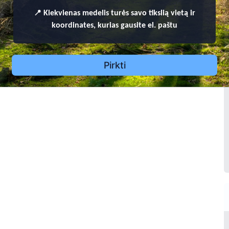
Antonina Aleksadravičien
📍
4
Kiekvienas
medelis turės savo tikslią vietą ir
koordinates, kurias gausite el. paštu
1
8
9
8 -
1
9
7
Petronėlė Kacevičienė
1
6
10
1
9
2
4 -
2
0
0
Pirkti