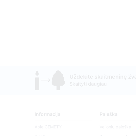
Uždekite skaitmeninę žva
Skaityti daugiau
Informacija
Paieška
Apie CEMETY
Velionių paieška