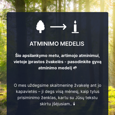
ATMINIMO MEDELIS
Šio apsilankymo metu, artimojo atminimui,
vietoje įprastos žvakelės - pasodinkite gyvą
atminimo medelį 🌱
s
1
1
1
4
M
oti
ej
u
s
Si
n
k
e
vi
či
u
O mes uždegsime skaitmeninę žvakelę ant jo
11
1
9
0
0 -
1
9
9
kapavietės – ji degs visą mėnesį, kaip tylus
Ignas Sinkevičius
2
prisiminimo ženklas, kartu su Jūsų tekstu
7
Sinkevičius
skirtu įšėjusiam.. 🕯️
2
1
8
8
5 -
1
9
3
7