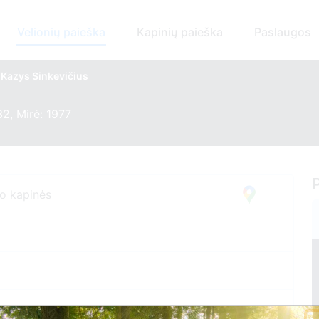
Velionių paieška
Kapinių paieška
Paslaugos
Kazys Sinkevičius
2, Mirė: 1977
mo kapinės