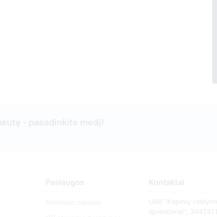
kutę - pasodinkite medį!
Paslaugos
Kontaktai
UAB "Kapinių valdym
Atminimo medelis
sprendimai", 304241