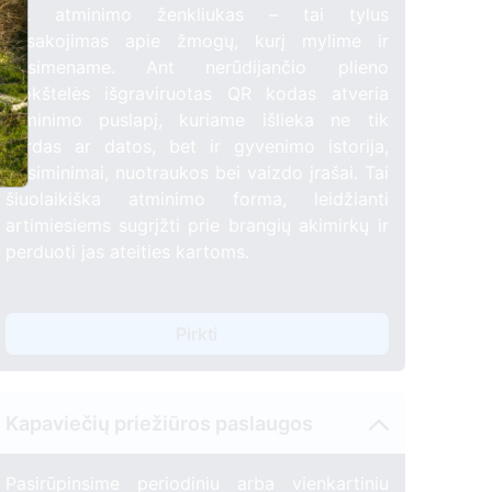
ė
1
15
QR atminimo ženkliukas – tai tylus
pasakojimas apie žmogų, kurį mylime ir
prisimename. Ant nerūdijančio plieno
2
plokštelės išgraviruotas QR kodas atveria
atminimo puslapį, kuriame išlieka ne tik
vardas ar datos, bet ir gyvenimo istorija,
prisiminimai, nuotraukos bei vaizdo įrašai. Tai
šiuolaikiška atminimo forma, leidžianti
artimiesiems sugrįžti prie brangių akimirkų ir
perduoti jas ateities kartoms.
Pirkti
Kapaviečių priežiūros paslaugos
Pasirūpinsime periodiniu arba vienkartiniu