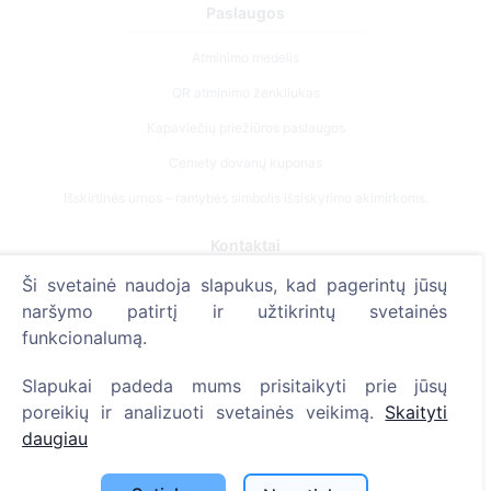
Paslaugos
Atminimo medelis
QR atminimo ženkliukas
Kapaviečių priežiūros paslaugos
Cemety dovanų kuponas
Išskirtinės urnos – ramybės simbolis išsiskyrimo akimirkoms.
Kontaktai
Ši svetainė naudoja slapukus, kad pagerintų jūsų
UAB "Kapinių valdymo sprendimai", 304241197
naršymo patirtį ir užtikrintų svetainės
+370 612 08926 (I-V 8:00 - 16:45)
funkcionalumą.
info@cemety.lt
Slapukai padeda mums prisitaikyti prie jūsų
Veiklą vykdome visoje Lietuvoje!
poreikių ir analizuoti svetainės veikimą.
Skaityti
daugiau