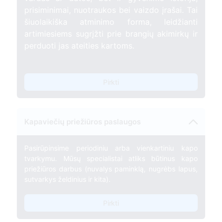
prisiminimai, nuotraukos bei vaizdo įrašai. Tai
šiuolaikiška atminimo forma, leidžianti
artimiesiems sugrįžti prie brangių akimirkų ir
perduoti jas ateities kartoms.
Pirkti
Kapaviečių priežiūros paslaugos
Pasirūpinsime periodiniu arba vienkartiniu kapo
tvarkymu. Mūsų specialistai atliks būtinus kapo
priežiūros darbus (nuvalys paminklą, nugrėbs lapus,
sutvarkys želdinius ir kita).
Pirkti