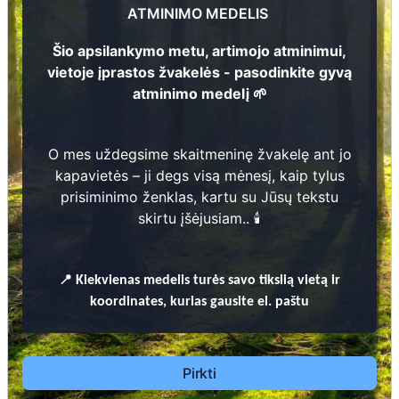
ATMINIMO MEDELIS
s
1
14
4
Šio apsilankymo metu, artimojo atminimui,
M
oti
ej
u
s
Si
n
k
e
vi
či
u
11
vietoje įprastos žvakelės - pasodinkite gyvą
1
9
0
0 -
1
9
9
atminimo medelį 🌱
2
Prieinamos paslaugos:
O mes uždegsime skaitmeninę žvakelę ant jo
Atminimo medelis
kapavietės – ji degs visą mėnesį, kaip tylus
prisiminimo ženklas, kartu su Jūsų tekstu
Pasodinkite atminimo medelį artimo
skirtu įšėjusiam.. 🕯️
žmogaus atminimui – gyvą simbolį, augantį
kartu su nauju Lietuvos mišku.
🌳 Pasirinkite artimąjį, kurio atminimui skiriate
📍
Kiekvienas
medelis turės savo tikslią vietą ir
medelį, ir palikite jam skirtą atminimo žinutę.
koordinates, kurias gausite el. paštu
🕯️ O mes, Jūsų vardu, uždegsime
skaitmeninę
žvakelę artimojo kapavietėje
, kuri švies vieną
mėnesį – tarsi tiltas tarp prisiminimo ir
Pirkti
gyvybės.
📍 El. paštu gausite
vardinį atminimo