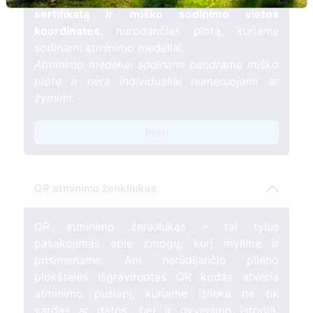
sertifikatą ir miško sodinimo vietos
koordinates
, nurodančias plotą, kuriame
sodinami atminimo medeliai.
Atminimo medeliai sodinami bendrame miško
plote ir nėra individualiai numeruojami ar
žymimi.
Pirkti
QR atminimo ženkliukas
QR atminimo ženkliukas – tai tylus
pasakojimas apie žmogų, kurį mylime ir
prisimename. Ant nerūdijančio plieno
plokštelės išgraviruotas QR kodas atveria
atminimo puslapį, kuriame išlieka ne tik
vardas ar datos, bet ir gyvenimo istorija,