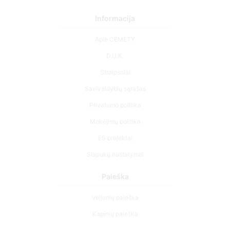
Informacija
Apie CEMETY
D.U.K.
Straipsniai
Savivaldybių sąrašas
Privatumo politika
Mokėjimų politika
ES projektai
Slapukų nustatymai
Paieška
Velionių paieška
Kapinių paieška