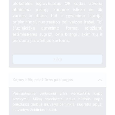
plokštelės išgraviruotas QR kodas atveria
atminimo puslapį, kuriame išlieka ne tik
vardas ar datos, bet ir gyvenimo istorija,
prisiminimai, nuotraukos bei vaizdo įrašai. Tai
šiuolaikiška atminimo forma, leidžianti
artimiesiems sugrįžti prie brangių akimirkų ir
perduoti jas ateities kartoms.
Pirkti
Kapaviečių priežiūros paslaugos
Pasirūpinsime periodiniu arba vienkartiniu kapo
tvarkymu. Mūsų specialistai atliks būtinus kapo
priežiūros darbus (nuvalys paminklą, nugrėbs lapus,
sutvarkys želdinius ir kita).