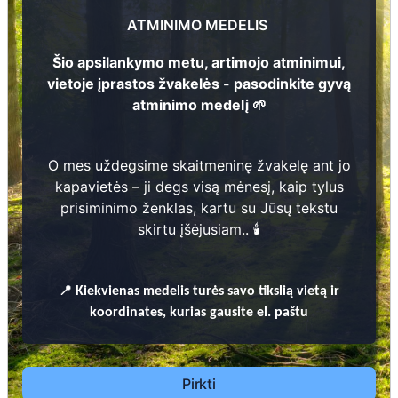
Rozalija Vėželienė
7
1
9
0
5
-
1
9
7
2
ATMINIMO MEDELIS
3
1
8
8
2
-
1
9
4
Šio apsilankymo metu, artimojo atminimui,
Jonas Vėželis
6
vietoje įprastos žvakelės - pasodinkite gyvą
atminimo medelį 🌱
1
8
6
8
-
1
9
2
3
O mes uždegsime skaitmeninę žvakelę ant jo
Prieinamos paslaugos:
kapavietės – ji degs visą mėnesį, kaip tylus
prisiminimo ženklas, kartu su Jūsų tekstu
Atminimo medelis
skirtu įšėjusiam.. 🕯️
Pasodinkite atminimo medelį artimo
žmogaus atminimui – gyvą simbolį, augantį
📍
Kiekvienas
medelis turės savo tikslią vietą ir
kartu su nauju Lietuvos mišku.
koordinates, kurias gausite el. paštu
🌳 Pasirinkite artimąjį, kurio atminimui skiriate
medelį, ir palikite jam skirtą atminimo žinutę.
🕯️ O mes, Jūsų vardu, uždegsime
skaitmeninę
Pirkti
žvakelę artimojo kapavietėje
, kuri švies vieną