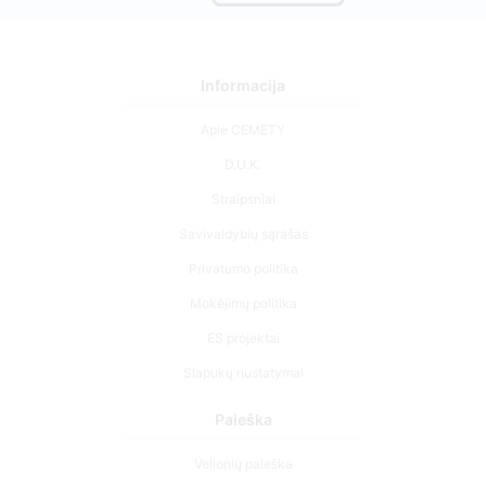
Informacija
Apie CEMETY
D.U.K.
Straipsniai
Savivaldybių sąrašas
Privatumo politika
Mokėjimų politika
ES projektai
Slapukų nustatymai
Paieška
Velionių paieška