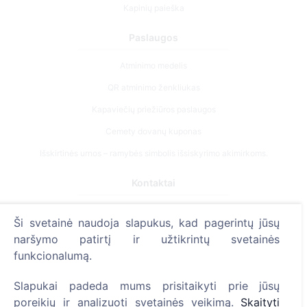
Kapinių paieška
Paslaugos
Atminimo medelis
QR atminimo ženkliukas
Kapaviečių priežiūros paslaugos
Cemety dovanų kuponas
Išskirtinės urnos – ramybės simbolis išsiskyrimo akimirkoms.
Kontaktai
UAB "Kapinių valdymo sprendimai", 304241197
Ši svetainė naudoja slapukus, kad pagerintų jūsų
+370 612 08926 (I-V 8:00 - 16:45)
naršymo patirtį ir užtikrintų svetainės
info@cemety.lt
funkcionalumą.
Veiklą vykdome visoje Lietuvoje!
Slapukai padeda mums prisitaikyti prie jūsų
poreikių ir analizuoti svetainės veikimą.
Skaityti