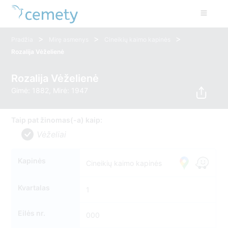
>
>
>
Pradžia
Mirę asmenys
Cineikių kaimo kapinės
Rozalija Vėželienė
Rozalija Vėželienė
Gimė: 1882, Mirė: 1947
Taip pat žinomas(-a) kaip:
Vėželiai
Kapinės
Cineikių kaimo kapinės
Kvartalas
1
Eilės nr.
000