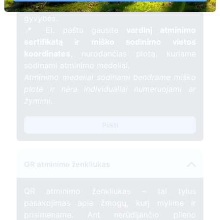
mėnesį – tarsi tiltas tarp prisiminimo ir
gyvybės.
📍 El. paštu gausite
vardinį atminimo
sertifikatą ir miško sodinimo vietos
koordinates
, nurodančias plotą, kuriame
sodinami atminimo medeliai.
Atminimo medeliai sodinami bendrame miško
plote ir nėra individualiai numeruojami ar
žymimi.
Pirkti
QR atminimo ženkliukas
QR atminimo ženkliukas – tai tylus
pasakojimas apie žmogų, kurį mylime ir
prisimename. Ant nerūdijančio plieno