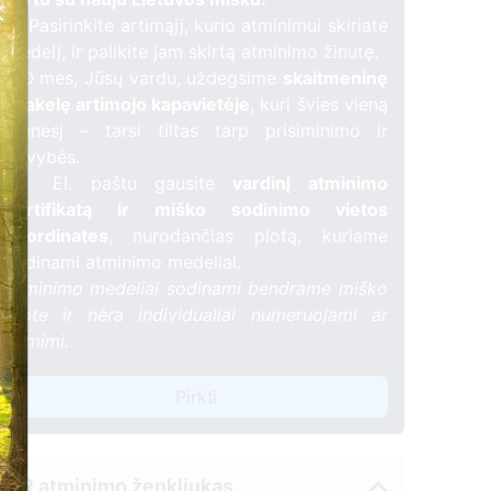
🌳 Pasirinkite artimąjį, kurio atminimui skiriate
medelį, ir palikite jam skirtą atminimo žinutę.
🕯️ O mes, Jūsų vardu, uždegsime
skaitmeninę
žvakelę artimojo kapavietėje
, kuri švies vieną
mėnesį – tarsi tiltas tarp prisiminimo ir
gyvybės.
📍 El. paštu gausite
vardinį atminimo
sertifikatą ir miško sodinimo vietos
koordinates
, nurodančias plotą, kuriame
sodinami atminimo medeliai.
Atminimo medeliai sodinami bendrame miško
plote ir nėra individualiai numeruojami ar
žymimi.
Pirkti
QR atminimo ženkliukas