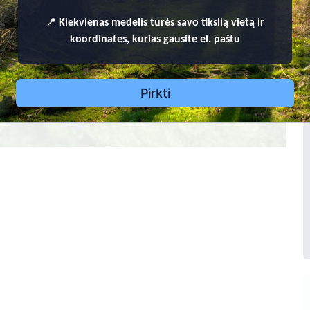
2
87
📍
Kiekvienas
medelis turės savo tikslią vietą ir
as Bartkevičius
koordinates, kurias gausite el. paštu
1
3
Pirkti