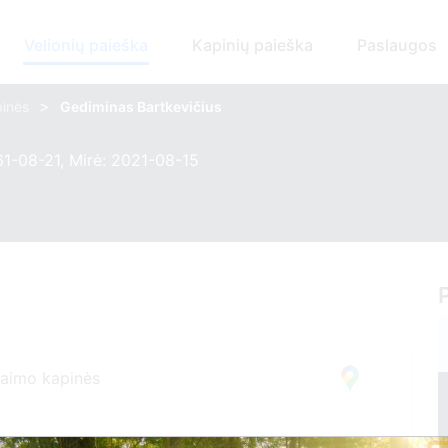
Velionių paieška
Kapinių paieška
Paslaugos
>
pinės
Gediminas Bartkevičius
1-08-21, Mirė: 2021-08-15
kaimo kapinės