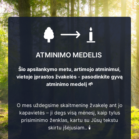
ATMINIMO MEDELIS
Šio apsilankymo metu, artimojo atminimui,
vietoje įprastos žvakelės - pasodinkite gyvą
atminimo medelį 🌱
O mes uždegsime skaitmeninę žvakelę ant jo
kapavietės – ji degs visą mėnesį, kaip tylus
1
prisiminimo ženklas, kartu su Jūsų tekstu
skirtu įšėjusiam.. 🕯️