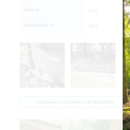
Eilės nr.
000
Kapavietės nr.
087
Nuotraukų ir duomenų atnaujinimas