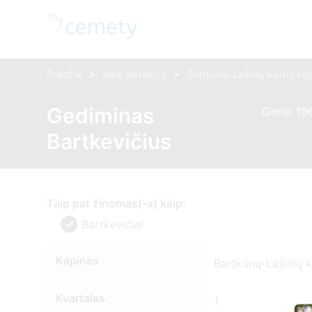
>
>
Pradžia
Mirę asmenys
Bartkūnų-Lašinių kaimo ka
Gediminas
Gimė: 196
Bartkevičius
Taip pat žinomas(-a) kaip:
Bartkevičiai
Kapinės
Bartkūnų-Lašinių 
Kvartalas
1