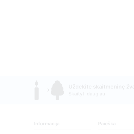
Uždekite skaitmeninę žva
Skaityti daugiau
Informacija
Paieška