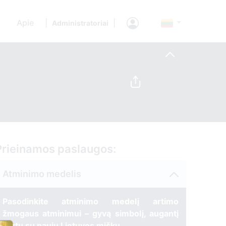
Apie
|
|
Administratoriai
Prieinamos paslaugos:
Atminimo medelis
Pasodinkite atminimo medelį artimo
žmogaus atminimui – gyvą simbolį, augantį
kartu su nauju Lietuvos mišku.