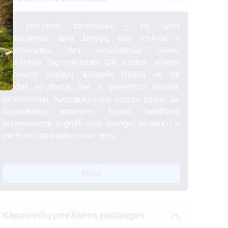
QR atminimo ženkliukas – tai tylus
pasakojimas apie žmogų, kurį mylime ir
prisimename. Ant nerūdijančio plieno
plokštelės išgraviruotas QR kodas atveria
atminimo puslapį, kuriame išlieka ne tik
vardas ar datos, bet ir gyvenimo istorija,
prisiminimai, nuotraukos bei vaizdo įrašai. Tai
šiuolaikiška atminimo forma, leidžianti
artimiesiems sugrįžti prie brangių akimirkų ir
perduoti jas ateities kartoms.
Pirkti
Kapaviečių priežiūros paslaugos