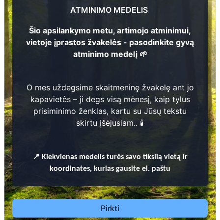
3
ATMINIMO MEDELIS
Šio apsilankymo metu, artimojo atminimui,
vietoje įprastos žvakelės - pasodinkite gyvą
atminimo medelį 🌱
Prieinamos paslaugos:
1
O mes uždegsime skaitmeninę žvakelę ant jo
kapavietės – ji degs visą mėnesį, kaip tylus
Atminimo medelis
prisiminimo ženklas, kartu su Jūsų tekstu
skirtu įšėjusiam.. 🕯️
Pasodinkite atminimo medelį artimo
žmogaus atminimui – gyvą simbolį, augantį
kartu su nauju Lietuvos mišku.
📍
Kiekvienas
medelis turės savo tikslią vietą ir
🌳 Pasirinkite artimąjį, kurio atminimui skiriate
73
koordinates, kurias gausite el. paštu
medelį, ir palikite jam skirtą atminimo žinutę.
🕯️ O mes, Jūsų vardu, uždegsime
skaitmeninę
žvakelę artimojo kapavietėje
, kuri švies vieną
Pirkti
mėnesį – tarsi tiltas tarp prisiminimo ir