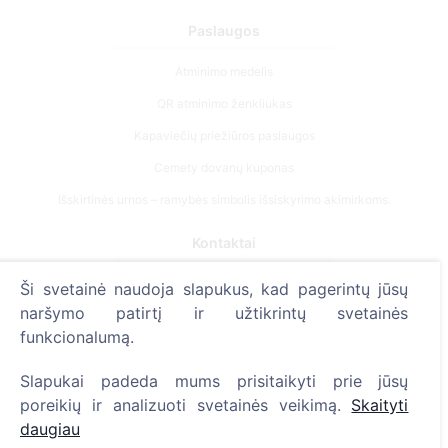
Paslaugos
Atminimo medelis
QR atminimo ženkliukas
Kapaviečių priežiūros paslaugos
Cemety dovanų kuponas
Išskirtinės urnos – ramybės simbolis išsiskyrimo akimirkoms.
Kontaktai
UAB "Kapinių valdymo sprendimai", 304241197
Ši svetainė naudoja slapukus, kad pagerintų jūsų
+370 612 08926 (I-V 8:00 - 16:45)
naršymo patirtį ir užtikrintų svetainės
funkcionalumą.
info@cemety.lt
Veiklą vykdome visoje Lietuvoje!
Slapukai padeda mums prisitaikyti prie jūsų
poreikių ir analizuoti svetainės veikimą.
Skaityti
daugiau