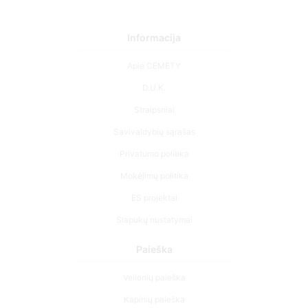
Informacija
Apie CEMETY
D.U.K.
Straipsniai
Savivaldybių sąrašas
Privatumo politika
Mokėjimų politika
ES projektai
Slapukų nustatymai
Paieška
Velionių paieška
Kapinių paieška