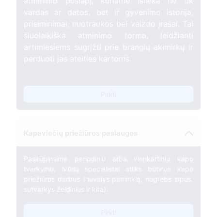
atminimo puslapį, kuriame išlieka ne tik
vardas ar datos, bet ir gyvenimo istorija,
prisiminimai, nuotraukos bei vaizdo įrašai. Tai
šiuolaikiška atminimo forma, leidžianti
artimiesiems sugrįžti prie brangių akimirkų ir
perduoti jas ateities kartoms.
Pirkti
Kapaviečių priežiūros paslaugos
Pasirūpinsime periodiniu arba vienkartiniu kapo
tvarkymu. Mūsų specialistai atliks būtinus kapo
priežiūros darbus (nuvalys paminklą, nugrėbs lapus,
sutvarkys želdinius ir kita).
Pirkti