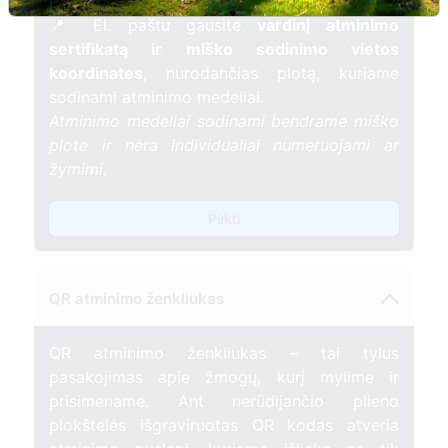
gyvybės.
📍 El. paštu gausite
vardinį atminimo
sertifikatą ir miško sodinimo vietos
koordinates
, nurodančias plotą, kuriame
sodinami atminimo medeliai.
Atminimo medeliai sodinami bendrame miško
plote ir nėra individualiai numeruojami ar
žymimi.
Pirkti
QR atminimo ženkliukas
QR atminimo ženkliukas – tai tylus
pasakojimas apie žmogų, kurį mylime ir
prisimename. Ant nerūdijančio plieno
plokštelės išgraviruotas QR kodas atveria