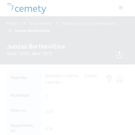
>
>
Pradžia
Mirę asmenys
Bartkūnų-Lašinių kaimo kapinės
>
Juozas Bartkevičius
Juozas Bartkevičius
Gimė: 1895, Mirė: 1979
Bartkūnų-Lašinių kaimo
Kapinės
kapinės
Kvartalas
1
Eilės nr.
000
Kapavietės
074
nr.