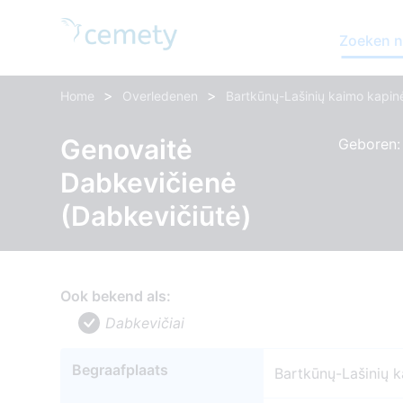
Zoeken n
>
>
Home
Overledenen
Bartkūnų-Lašinių kaimo kapin
Genovaitė
Geboren: 
Dabkevičienė
(Dabkevičiūtė)
Ook bekend als:
Dabkevičiai
Begraafplaats
Bartkūnų-Lašinių 