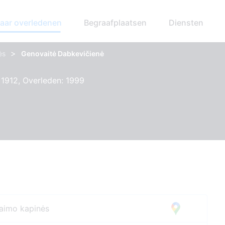
aar overledenen
Begraafplaatsen
Diensten
>
ės
Genovaitė Dabkevičienė
1912, Overleden: 1999
kaimo kapinės