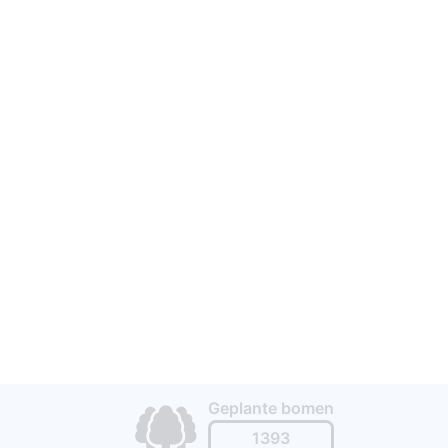
1
2
Geplante bomen
1393
50