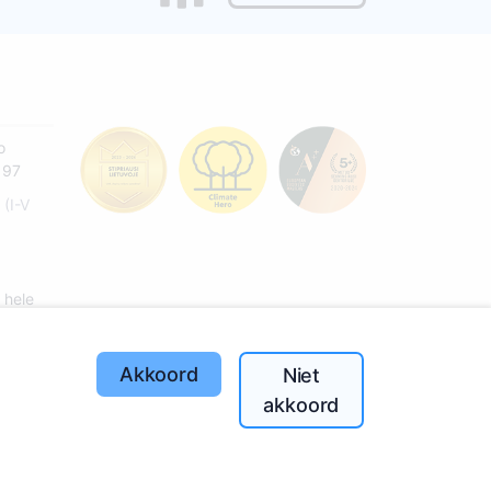
o
197
(I-V
 hele
Akkoord
Niet
akkoord