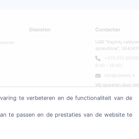
Diensten
Contacten
UAB "Kapinių valdym
ledenen
sprendimai", 304241
+370 612 08926 
8:00 - 16:45)
info@cemety.lt
Wij opereren door het
land!
ring te verbeteren en de functionaliteit van de
n te passen en de prestaties van de website te