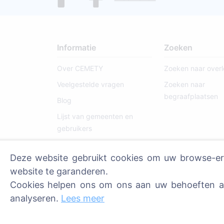
Informatie
Zoeken
Over CEMETY
Zoeken naar over
Veelgestelde vragen
Zoeken naar
begraafplaatsen
Blog
Lijst van gemeenten en
gebruikers
Privacybeleid
Deze website gebruikt cookies om uw browse-erva
Betalingsbeleid
website te garanderen.
Cookie-instellingen
Cookies helpen ons om ons aan uw behoeften aa
analyseren.
Lees meer
Beheerders