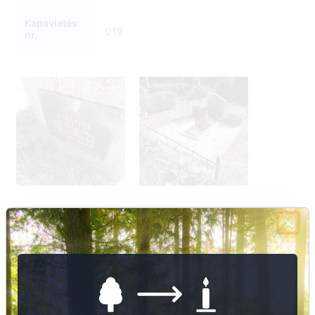
Kapavietės
019
nr.
18
Nuotraukų ir duomenų atnaujinimas
1
2