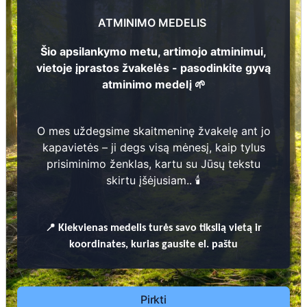
2
Elevonora Varnienė
ATMINIMO MEDELIS
?
- ?
2
Ona Varnienė
?
- ?
Šio apsilankymo metu, artimojo atminimui,
1
vietoje įprastos žvakelės - pasodinkite gyvą
atminimo medelį 🌱
Jonas Varnas
19
?
- ?
2
O mes uždegsime skaitmeninę žvakelę ant jo
kapavietės – ji degs visą mėnesį, kaip tylus
Prieinamos paslaugos:
prisiminimo ženklas, kartu su Jūsų tekstu
skirtu įšėjusiam.. 🕯️
Atminimo medelis
Pasodinkite atminimo medelį artimo
📍
Kiekvienas
medelis turės savo tikslią vietą ir
žmogaus atminimui – gyvą simbolį, augantį
koordinates, kurias gausite el. paštu
kartu su nauju Lietuvos mišku.
🌳 Pasirinkite artimąjį, kurio atminimui skiriate
medelį, ir palikite jam skirtą atminimo žinutę.
Pirkti
🕯️ O mes, Jūsų vardu, uždegsime
skaitmeninę