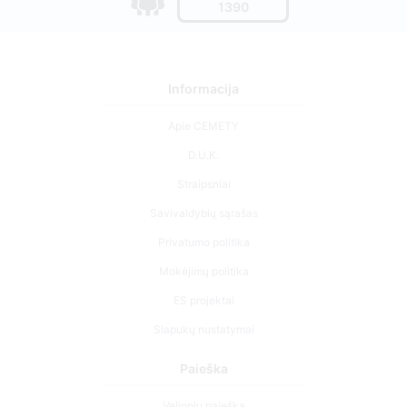
1390
Informacija
Apie CEMETY
D.U.K.
Straipsniai
Savivaldybių sąrašas
Privatumo politika
Mokėjimų politika
ES projektai
Slapukų nustatymai
Paieška
Velionių paieška