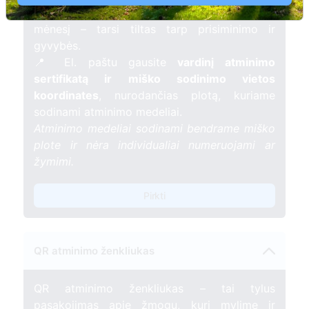
žvakelę artimojo kapavietėje
, kuri švies vieną
mėnesį – tarsi tiltas tarp prisiminimo ir
gyvybės.
📍 El. paštu gausite
vardinį atminimo
sertifikatą ir miško sodinimo vietos
koordinates
, nurodančias plotą, kuriame
sodinami atminimo medeliai.
Atminimo medeliai sodinami bendrame miško
plote ir nėra individualiai numeruojami ar
žymimi.
Pirkti
QR atminimo ženkliukas
QR atminimo ženkliukas – tai tylus
pasakojimas apie žmogų, kurį mylime ir