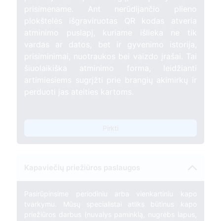
prisimename. Ant nerūdijančio plieno
plokštelės išgraviruotas QR kodas atveria
atminimo puslapį, kuriame išlieka ne tik
vardas ar datos, bet ir gyvenimo istorija,
prisiminimai, nuotraukos bei vaizdo įrašai. Tai
šiuolaikiška atminimo forma, leidžianti
artimiesiems sugrįžti prie brangių akimirkų ir
perduoti jas ateities kartoms.
Pirkti
Kapaviečių priežiūros paslaugos
Pasirūpinsime periodiniu arba vienkartiniu kapo
tvarkymu. Mūsų specialistai atliks būtinus kapo
priežiūros darbus (nuvalys paminklą, nugrėbs lapus,