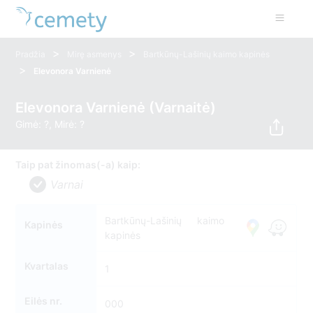
>
>
Pradžia
Mirę asmenys
Bartkūnų-Lašinių kaimo kapinės
>
Elevonora Varnienė
Elevonora Varnienė (Varnaitė)
Gimė: ?, Mirė: ?
Taip pat žinomas(-a) kaip:
Varnai
Bartkūnų-Lašinių kaimo
Kapinės
kapinės
Kvartalas
1
Eilės nr.
000