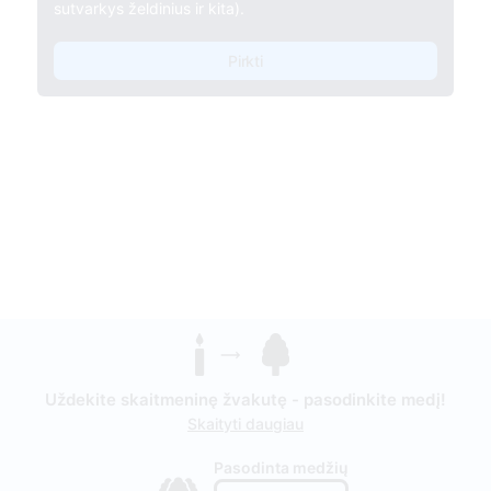
sutvarkys želdinius ir kita).
Pirkti
Uždekite skaitmeninę žvakutę - pasodinkite medį!
Skaityti daugiau
Pasodinta medžių