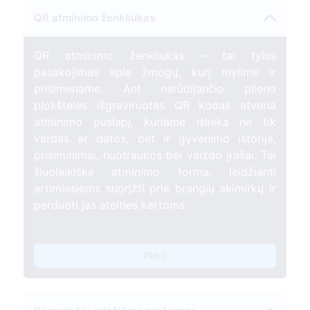
QR atminimo ženkliukas
QR atminimo ženkliukas – tai tylus
pasakojimas apie žmogų, kurį mylime ir
prisimename. Ant nerūdijančio plieno
plokštelės išgraviruotas QR kodas atveria
atminimo puslapį, kuriame išlieka ne tik
vardas ar datos, bet ir gyvenimo istorija,
prisiminimai, nuotraukos bei vaizdo įrašai. Tai
šiuolaikiška atminimo forma, leidžianti
artimiesiems sugrįžti prie brangių akimirkų ir
perduoti jas ateities kartoms.
Pirkti