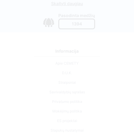
Skaityti daugiau
Pasodinta medžių
1394
Informacija
Apie CEMETY
D.U.K.
Straipsniai
Savivaldybių sąrašas
Privatumo politika
Mokėjimų politika
ES projektai
Slapukų nustatymai