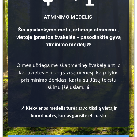
Mykolas Jagintavičius
7
?
- 1
9
7
6
ATMINIMO MEDELIS
3
Šio apsilankymo metu, artimojo atminimui,
vietoje įprastos žvakelės - pasodinkite gyvą
Marijona Virpšaitė
atminimo medelį 🌱
1
9
0
9
- 1
9
5
4
1
Elena Virpšienė
O mes uždegsime skaitmeninę žvakelę ant jo
1
8
8
4
- 1
9
7
6
kapavietės – ji degs visą mėnesį, kaip tylus
2
prisiminimo ženklas, kartu su Jūsų tekstu
skirtu įšėjusiam.. 🕯️
6
3
Prieinamos paslaugos:
📍
Kiekvienas
medelis turės savo tikslią vietą ir
Atminimo medelis
koordinates, kurias gausite el. paštu
Pasodinkite atminimo medelį artimo