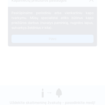
Kapaviečių priežiūros paslaugos
Pasirūpinsime periodiniu arba vienkartiniu kapo
tvarkymu. Mūsų specialistai atliks būtinus kapo
priežiūros darbus (nuvalys paminklą, nugrėbs lapus,
sutvarkys želdinius ir kita).
Pirkti
Uždekite skaitmeninę žvakutę - pasodinkite medį!