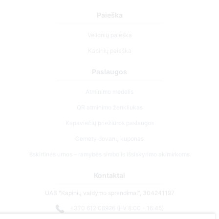
Paieška
Velionių paieška
Kapinių paieška
Paslaugos
Atminimo medelis
QR atminimo ženkliukas
Kapaviečių priežiūros paslaugos
Cemety dovanų kuponas
Išskirtinės urnos – ramybės simbolis išsiskyrimo akimirkoms.
Kontaktai
UAB "Kapinių valdymo sprendimai", 304241197
+370 612 08926 (I-V 8:00 - 16:45)