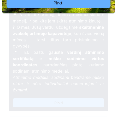
žmogaus atminimui – gyvą simbolį, augantį
Pirkti
kartu su nauju Lietuvos mišku.
🌳 Pasirinkite artimąjį, kurio atminimui skiriate
medelį, ir palikite jam skirtą atminimo žinutę.
🕯️ O mes, Jūsų vardu, uždegsime
skaitmeninę
žvakelę artimojo kapavietėje
, kuri švies vieną
mėnesį – tarsi tiltas tarp prisiminimo ir
gyvybės.
📍 El. paštu gausite
vardinį atminimo
sertifikatą ir miško sodinimo vietos
koordinates
, nurodančias plotą, kuriame
sodinami atminimo medeliai.
Atminimo medeliai sodinami bendrame miško
plote ir nėra individualiai numeruojami ar
žymimi.
Pirkti