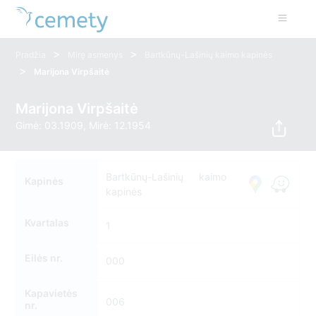
>
>
Pradžia
Mirę asmenys
Bartkūnų-Lašinių kaimo kapinės
>
Marijona Virpšaitė
Marijona Virpšaitė
Gimė: 03.1909, Mirė: 12.1954
Bartkūnų-Lašinių kaimo
Kapinės
kapinės
Kvartalas
1
Eilės nr.
000
Kapavietės
006
nr.