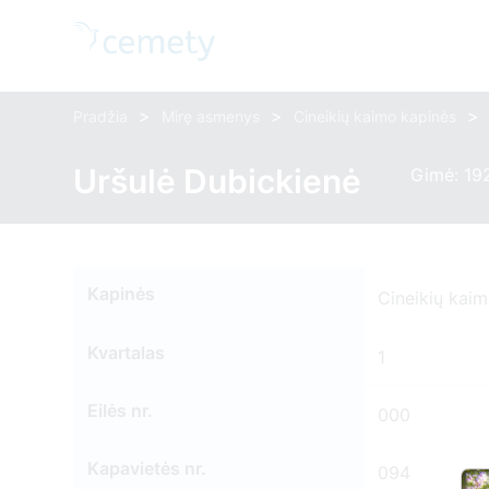
>
>
>
Pradžia
Mirę asmenys
Cineikių kaimo kapinės
Uršulė Dubickienė
Gimė: 19
Kapinės
Cineikių kai
Kvartalas
1
Eilės nr.
000
Kapavietės nr.
094