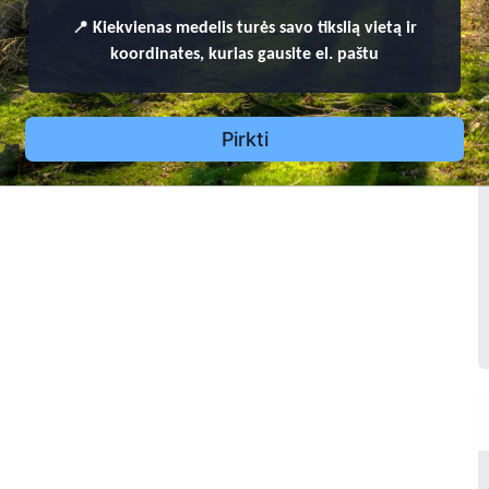
1
9
2
3
-
2
0
0
📍
Kiekvienas
medelis turės savo tikslią vietą ir
3
Bronius Dubickas
koordinates, kurias gausite el. paštu
4
3
Pirkti
1
9
0
9
-
1
9
8
66
67