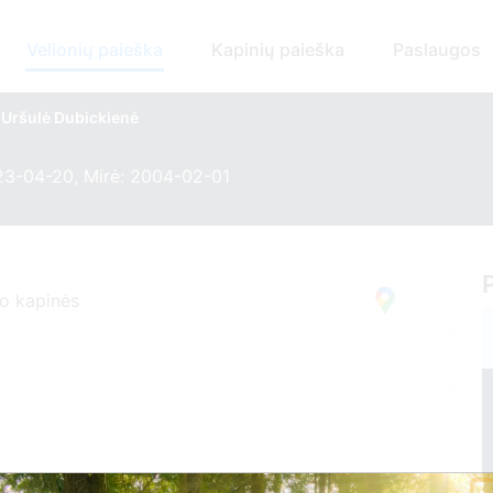
Velionių paieška
Kapinių paieška
Paslaugos
Uršulė Dubickienė
23-04-20, Mirė: 2004-02-01
mo kapinės