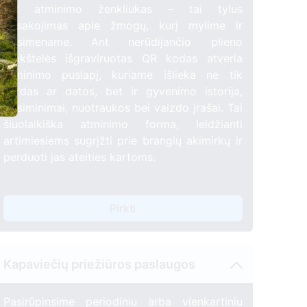
QR atminimo ženkliukas – tai tylus
pasakojimas apie žmogų, kurį mylime ir
prisimename. Ant nerūdijančio plieno
plokštelės išgraviruotas QR kodas atveria
atminimo puslapį, kuriame išlieka ne tik
vardas ar datos, bet ir gyvenimo istorija,
prisiminimai, nuotraukos bei vaizdo įrašai. Tai
šiuolaikiška atminimo forma, leidžianti
artimiesiems sugrįžti prie brangių akimirkų ir
perduoti jas ateities kartoms.
Pirkti
Kapaviečių priežiūros paslaugos
Pasirūpinsime periodiniu arba vienkartiniu