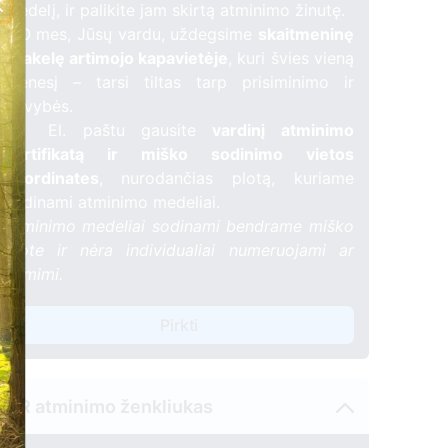
medelį, ir palikite jam skirtą atminimo žinutę.
🕯️ O mes, Jūsų vardu, uždegsime
skaitmeninę
žvakelę artimojo kapavietėje
, kuri švies vieną
mėnesį – tarsi tiltas tarp prisiminimo ir
gyvybės.
📍 El. paštu gausite
vardinį atminimo
sertifikatą ir miško sodinimo vietos
koordinates
, nurodančias plotą, kuriame
sodinami atminimo medeliai.
Atminimo medeliai sodinami bendrame miško
plote ir nėra individualiai numeruojami ar
žymimi.
Pirkti
QR atminimo ženkliukas