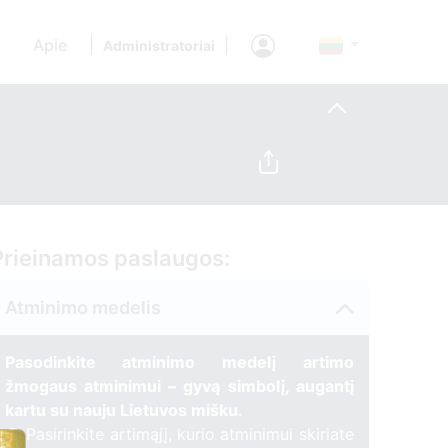
Apie
|
|
Administratoriai
Prieinamos paslaugos:
Atminimo medelis
Pasodinkite atminimo medelį artimo
žmogaus atminimui – gyvą simbolį, augantį
kartu su nauju Lietuvos mišku.
🌳 Pasirinkite artimąjį, kurio atminimui skiriate