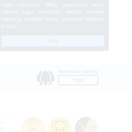
kapo tvarkymu. Mūsų specialistai atliks
būtinus kapo priežiūros darbus (nuvalys
paminklą, nugrėbs lapus, sutvarkys želdinius
ir kita).
Pirkti
Pasodinta medžių
1390
o
197