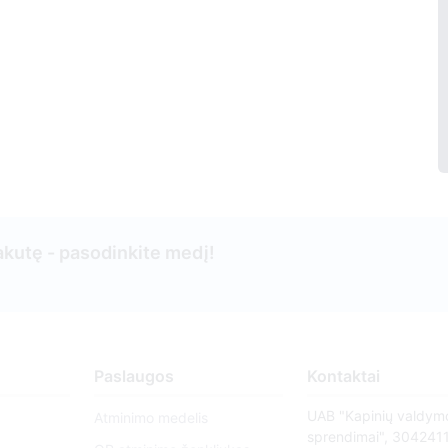
kutę - pasodinkite medį!
Paslaugos
Kontaktai
UAB "Kapinių valdym
Atminimo medelis
sprendimai", 304241