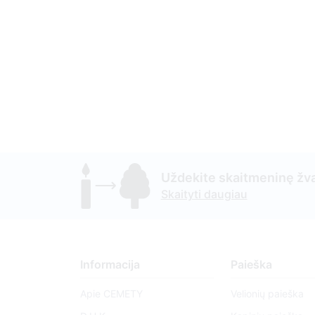
Uždekite skaitmeninę žva
Skaityti daugiau
Informacija
Paieška
Apie CEMETY
Velionių paieška