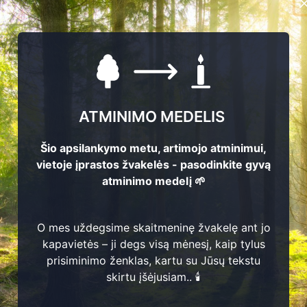
ATMINIMO MEDELIS
Šio apsilankymo metu, artimojo atminimui,
2
vietoje įprastos žvakelės - pasodinkite gyvą
64
atminimo medelį 🌱
1
Ona Kmelnickienė
8
9
0
-
1
9
7
1
0
O mes uždegsime skaitmeninę žvakelę ant jo
kapavietės – ji degs visą mėnesį, kaip tylus
65
T
e
r
e
s
ė
e
c
k
e
v
ič
ie
n
1
1
prisiminimo ženklas, kartu su Jūsų tekstu
Dubickienė
8
8
4
-
1
9
5
J
ė
1
2
skirtu įšėjusiam.. 🕯️
4
94
2