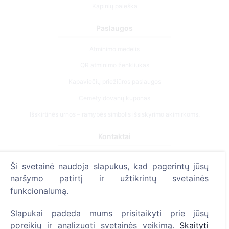
Kapinių paieška
Paslaugos
Atminimo medelis
QR atminimo ženkliukas
Kapaviečių priežiūros paslaugos
Cemety dovanų kuponas
Išskirtinės urnos – ramybės simbolis išsiskyrimo akimirkoms.
Kontaktai
UAB "Kapinių valdymo sprendimai", 304241197
Ši svetainė naudoja slapukus, kad pagerintų jūsų
+370 612 08926 (I-V 8:00 - 16:45)
naršymo patirtį ir užtikrintų svetainės
info@cemety.lt
funkcionalumą.
Veiklą vykdome visoje Lietuvoje!
Slapukai padeda mums prisitaikyti prie jūsų
poreikių ir analizuoti svetainės veikimą.
Skaityti