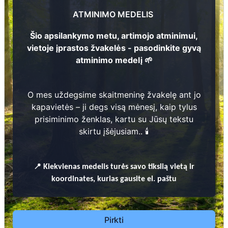
Bronė Kertenienė
2
4
ATMINIMO MEDELIS
1
8
9
9
-
1
9
7
3
1
9
1
7
-
1
9
9
Šio apsilankymo metu, artimojo atminimui,
2
vietoje įprastos žvakelės - pasodinkite gyvą
105
atminimo medelį 🌱
1
O mes uždegsime skaitmeninę žvakelę ant jo
Prieinamos paslaugos:
kapavietės – ji degs visą mėnesį, kaip tylus
prisiminimo ženklas, kartu su Jūsų tekstu
Atminimo medelis
skirtu įšėjusiam.. 🕯️
Pasodinkite atminimo medelį artimo
žmogaus atminimui – gyvą simbolį, augantį
📍
Kiekvienas
medelis turės savo tikslią vietą ir
kartu su nauju Lietuvos mišku.
koordinates, kurias gausite el. paštu
🌳 Pasirinkite artimąjį, kurio atminimui skiriate
medelį, ir palikite jam skirtą atminimo žinutę.
🕯️ O mes, Jūsų vardu, uždegsime
skaitmeninę
Pirkti
žvakelę artimojo kapavietėje
, kuri švies vieną