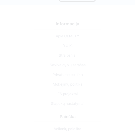
Informacija
Apie CEMETY
D.U.K.
Straipsniai
Savivaldybių sąrašas
Privatumo politika
Mokėjimų politika
ES projektai
Slapukų nustatymai
Paieška
Velionių paieška