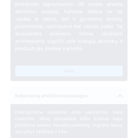
plokštelės išgraviruotas QR kodas atveria
atminimo puslapį, kuriame išlieka ne tik
vardas ar datos, bet ir gyvenimo istorija,
prisiminimai, nuotraukos bei vaizdo įrašai. Tai
šiuolaikiška atminimo forma, leidžianti
artimiesiems sugrįžti prie brangių akimirkų ir
perduoti jas ateities kartoms.
Pirkti
Kapaviečių priežiūros paslaugos
Pasirūpinsime periodiniu arba vienkartiniu kapo
tvarkymu. Mūsų specialistai atliks būtinus kapo
priežiūros darbus (nuvalys paminklą, nugrėbs lapus,
sutvarkys želdinius ir kita).