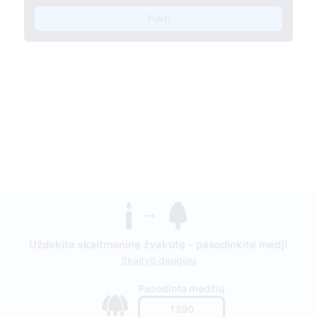
Pirkti
Uždekite skaitmeninę žvakutę - pasodinkite medį!
Skaityti daugiau
Pasodinta medžių
1390