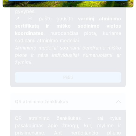
mėnesį – tarsi tiltas tarp prisiminimo ir
gyvybės.
📍 El. paštu gausite
vardinį atminimo
sertifikatą ir miško sodinimo vietos
koordinates
, nurodančias plotą, kuriame
sodinami atminimo medeliai.
Atminimo medeliai sodinami bendrame miško
plote ir nėra individualiai numeruojami ar
žymimi.
Pirkti
QR atminimo ženkliukas
QR atminimo ženkliukas – tai tylus
pasakojimas apie žmogų, kurį mylime ir
prisimename. Ant nerūdijančio plieno